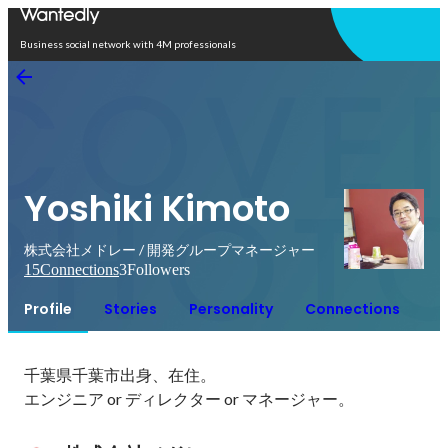
Open in app
Business social network with 4M professionals
Yoshiki Kimoto
株式会社メドレー / 開発グループマネージャー
15
Connections
3
Followers
Profile
Stories
Personality
Connections
千葉県千葉市出身、在住。

エンジニア or ディレクター or マネージャー。