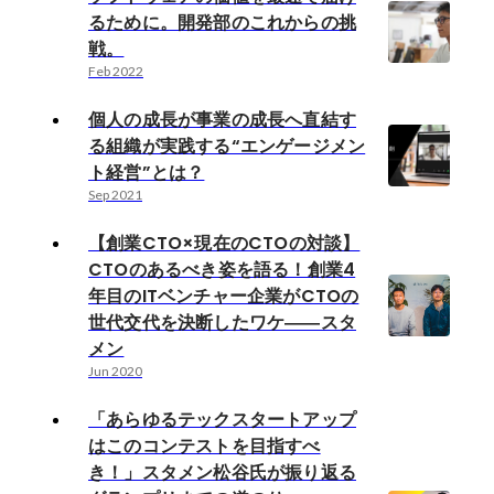
るために。開発部のこれからの挑
戦。
Feb 2022
個人の成長が事業の成長へ直結す
る組織が実践する“エンゲージメン
ト経営”とは？
Sep 2021
【創業CTO×現在のCTOの対談】
CTOのあるべき姿を語る！創業4
年目のITベンチャー企業がCTOの
世代交代を決断したワケ――スタ
メン
Jun 2020
「あらゆるテックスタートアップ
はこのコンテストを目指すべ
き！」スタメン松谷氏が振り返る