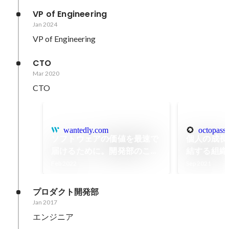
VP of Engineering
Jan 2024
VP of Engineering
CTO
Mar 2020
CTO
wantedly.com
octopass.
ソフトウェアの価値を最速で
個人の成長
届けるために。開発部のこれ
結する組織
からの挑戦。
ゲージメン
Feb 2022
Sep 2021
プロダクト開発部
Jan 2017
エンジニア