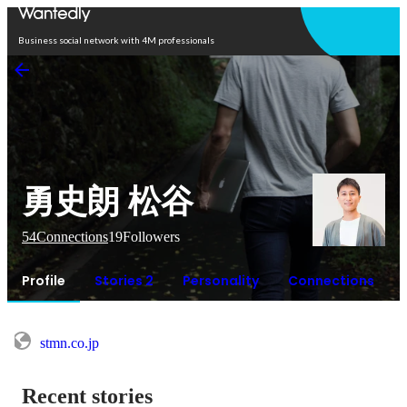
Open in app
Business social network with 4M professionals
勇史朗 松谷
54
Connections
19
Followers
Profile
Stories 2
Personality
Connections
stmn.co.jp
Recent stories