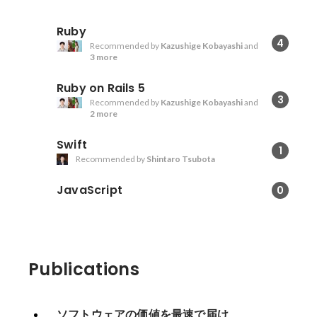
Ruby
4
Recommended by
Kazushige Kobayashi
and
3 more
Ruby on Rails 5
3
Recommended by
Kazushige Kobayashi
and
2 more
Swift
1
Recommended by
Shintaro Tsubota
JavaScript
0
Publications
ソフトウェアの価値を最速で届け