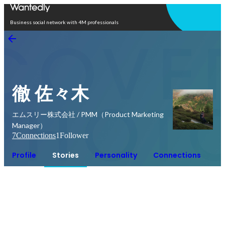
Open in app
Business social network with 4M professionals
徹 佐々木
エムスリー株式会社 / PMM（Product Marketing
Manager）
7
Connections
1
Follower
Profile
Stories
Personality
Connections