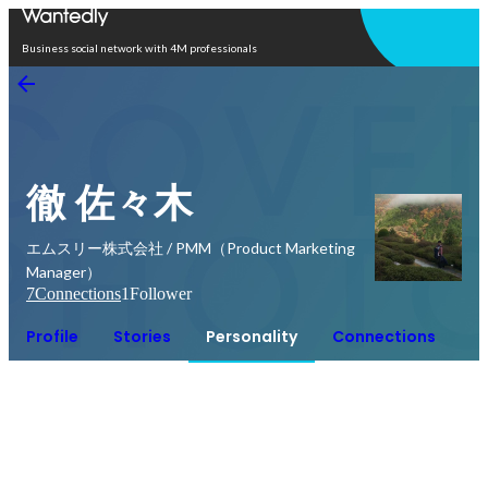
Open in app
Business social network with 4M professionals
徹 佐々木
エムスリー株式会社 / PMM（Product Marketing
Manager）
7
Connections
1
Follower
Profile
Stories
Personality
Connections