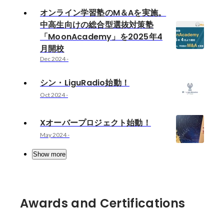
オンライン学習塾のM＆Aを実施。
中高生向けの総合型選抜対策塾
「MoonAcademy」を2025年4
月開校
Dec 2024
-
シン・LiguRadio始動！
Oct 2024
-
Xオーバープロジェクト始動！
May 2024
-
Show more
Awards and Certifications