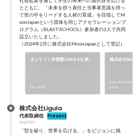
社会起業を通じて学生の将来への選択肢を広げる
とともに、「未来を担う責任と当事者意識を持っ
て世の中をリードする人材の育成」を目指してM
oonJapanという団体を同じアクセラレーションプ
ログラム（BLAST!SCHOOL）参加者の2人で共同
設立いたしました。

（2024年2月に株式会社MoonJapanとして登記）
オンライン学習塾のM＆Aを実
株式会社Moo
施。中高生向けの総合型選抜対策
リリース
塾「MoonAcademy」を2025
年4月開校
Feb 2024
-
May
Dec 2024
2024
株式会社Ligula
代表取締役
Present
Aug 2022
-
「型を破り、世界を広げる。」をビジョンに掲