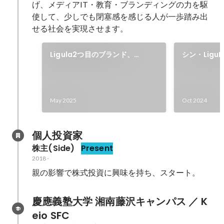
げ、メディアIT・教育・ブランディングの力を駆
使して、少しでも閉塞感を感じる人が一歩踏み出
せる社会を実現させます。
Ligula2つ目のブランド、
シン・Ligu
「Spalie（スペイリー）」を設
立
May 2025
Oct 2024
個人投資家
株主(Side)
Present
2018
-
親の影響で株式投資に興味を持ち、スタート。
慶應義塾大学 湘南藤沢キャンパス ／ K
eio SFC