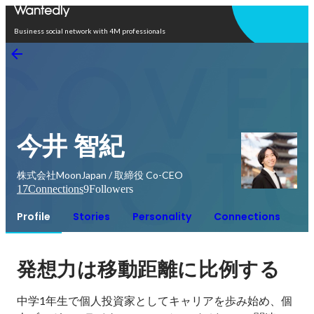
Open in app
Business social network with 4M professionals
今井 智紀
株式会社MoonJapan / 取締役 Co-CEO
17
Connections
9
Followers
Profile
Stories
Personality
Connections
発想力は移動距離に比例する
中学1年生で個人投資家としてキャリアを歩み始め、個