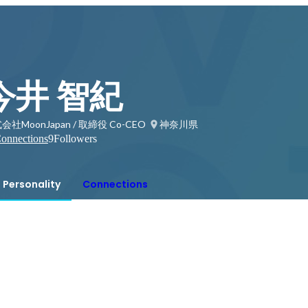
今井 智紀
会社MoonJapan / 取締役 Co-CEO
神奈川県
onnections
9
Followers
Personality
Connections