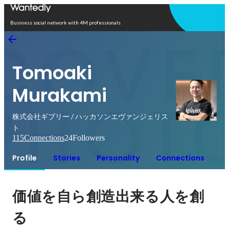
Open in app
Business social network with 4M professionals
Tomoaki
Murakami
株式会社ギブリー / ハッカソンエヴァンジェリス
ト
115
Connections
24
Followers
Profile
Stories
Personality
Connections
価値を自ら創造出来る人を創
る