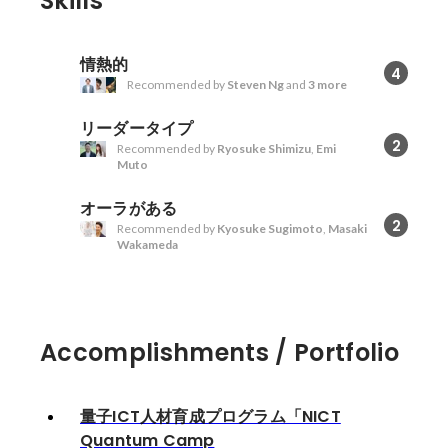
Skills
情熱的
4
Recommended by
Steven Ng
and
3 more
リーダータイプ
2
Recommended by
Ryosuke Shimizu
,
Emi
Muto
オーラがある
2
Recommended by
Kyosuke Sugimoto
,
Masaki
Wakameda
Accomplishments / Portfolio
量子ICT人材育成プログラム「NICT
Quantum Camp