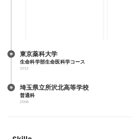
量子ICT人材育成プログラム
JPHACKS
「NICT Quantum Camp
コーディネータ
JPHACKS
ガナイザーを
Oct 2020
Aug 2014
東京薬科大学
生命科学部生命医科学コース
2012
埼玉県立所沢北高等学校
普通科
2008