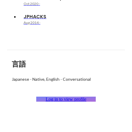
Oct 2020
-
JPHACKS
Aug 2014
-
言語
Japanese
-
Native
English
-
Conversational
Log in to view profile