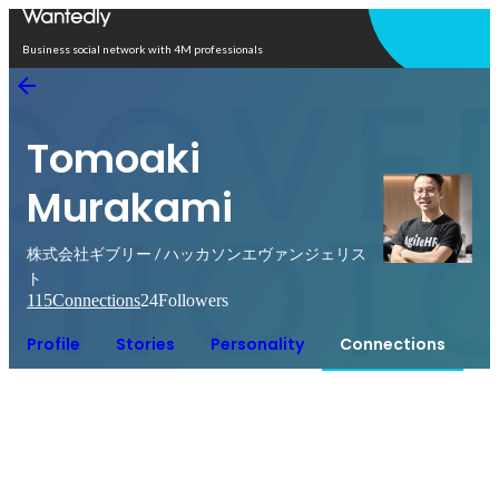
Open in app
Business social network with 4M professionals
Tomoaki
Murakami
株式会社ギブリー / ハッカソンエヴァンジェリス
ト
115
Connections
24
Followers
Profile
Stories
Personality
Connections