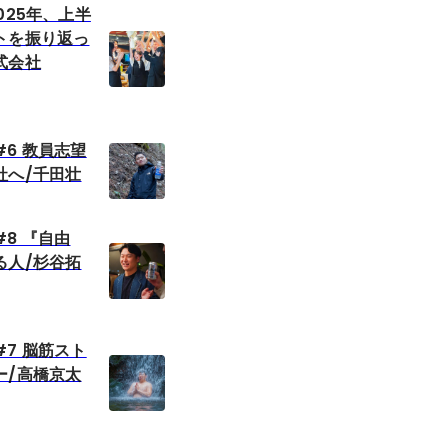
025年、上半
トを振り返っ
式会社
6 教員志望
社へ/千田壮
8 『自由
る人/杉谷拓
7 脳筋スト
ー/高橋京太