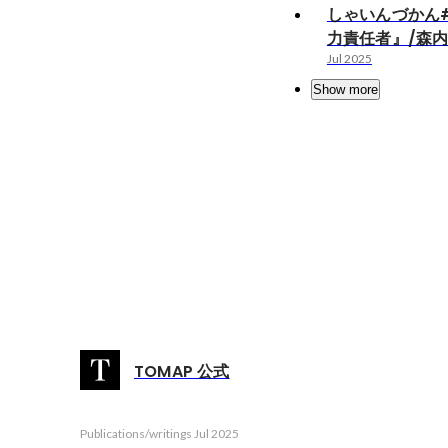
しゃいんづかん#
力責任者』/森
Jul 2025
Show more
TOMAP 公式
Publications/writings
Jul 2025