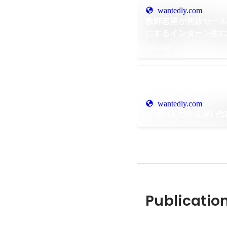
wantedly.com
教師志望が何故セー
にするインターン生
Jan 2020
wantedly.com
しゃいんづかん#1 
Publicatio