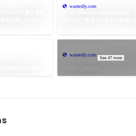
wantedly.com
ルスマンへ？愛を大切
MVV（Misson,Vision,Valu
に真相を聞いてみた。
長中のIT×教育ベンチャー社長に
景色
Jun 2021
wantedly.com
See 47 more
しゃいんづかん#4 工場勤務か
代表取締役/村上登武
ア統括へ/稲田稔
ns