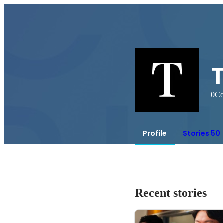
0
Co
Profile
Stories 50
Recent stories