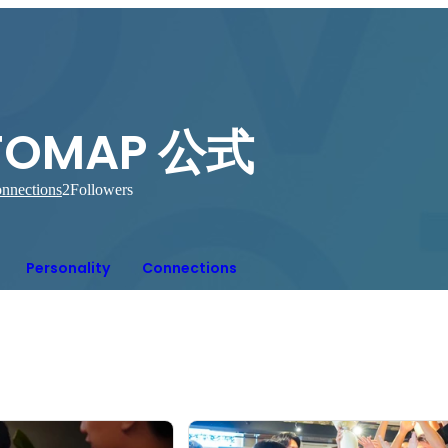
TOMAP 公式
nnections
2
Followers
Personality
Connections