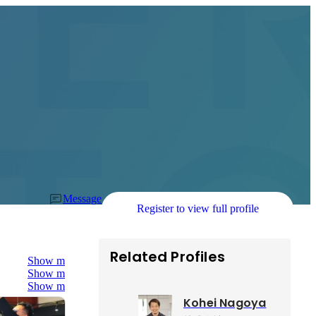
Message
Register to view full profile
Related Profiles
Show more
Show more
Show more
Kohei Nagoya