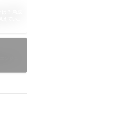
e）とは？ 急成
見えている
らエンジニ