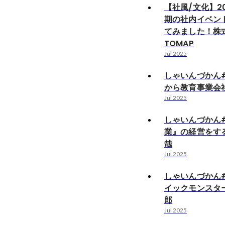
【社風/文化】2
期の社内イベン
てみました！株
TOMAP
Jul 2025
しゃいんづかん#
から教育事業会
Jul 2025
しゃいんづかん#
業』の経営をす
哉
Jul 2025
しゃいんづかん#
イックモンスタ
郎
Jul 2025