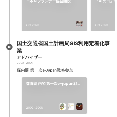
日本AIプランナー協会開設
「AIの日」
6745840
Oct 2023
Oct 2023
国土交通省国土計画局GIS利用定着化事
業
アドバイザー
2005
-
2007
森内閣 第一次e-Japan戦略参加
森喜朗 内閣 第一次e-japan戦略
参加（国土交通省国土計画局GIS
利用定着化アドバイザー）
2005
-
2008