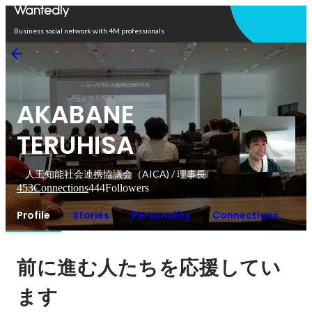
Open in app
Business social network with 4M professionals
AKABANE
TERUHISA
人工知能社会連携協議会（AICA) / 理事長
453
Connections
444
Followers
Profile
Stories
Personality
Connections
前に進む人たちを応援してい
ます