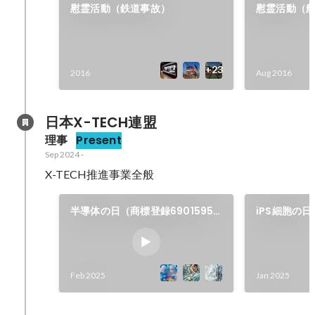
慰霊活動（鉄道事故）
慰霊活動（
2016
Aug 2016
日本X-TECH連盟
理事
Present
Sep 2024
-
X-TECH推進事業全般
半導体の日（商標登録6901595
iPS細胞の日
号）
6881079号
Feb 2025
Jan 2025