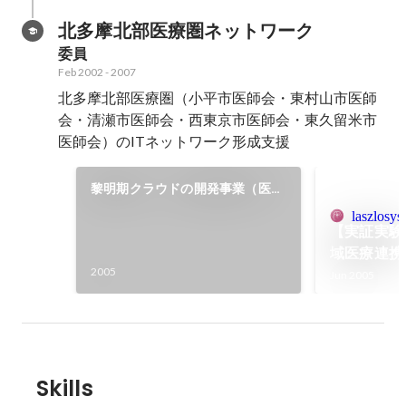
北多摩北部医療圏ネットワーク
委員
Feb 2002
-
2007
北多摩北部医療圏（小平市医師会・東村山市医師
会・清瀬市医師会・西東京市医師会・東久留米市
医師会）のITネットワーク形成支援
黎明期クラウドの開発事業（医療
分野）
laszlosy
【実証実験
域医療連携
2005
Jun 2005
Skills