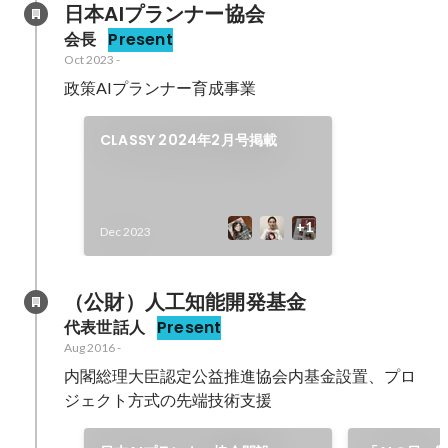
日本AIプランナー協会
会長
Present
Oct 2023
-
政策AIプランナー育成事業
CLASSY 2024年2月号掲載
Dec 2023
（公財）人工知能開発基金
代表世話人
Present
Aug 2016
-
内閣総理大臣認定公益推進協会内基金設置、プロ
ジェクト方式の先端技術支援