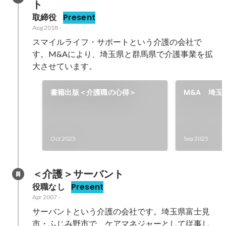
ト
取締役
Present
Aug 2018
-
スマイルライフ・サポートという介護の会社で
す。M&Aにより、埼玉県と群馬県で介護事業を拡
大させています。
書籍出版＜介護職の心得＞
M&A 埼玉
ーション虹
ターそよ風
Oct 2025
Sep 2025
＜介護＞サーバント
役職なし
Present
Apr 2007
-
サーバントという介護の会社です。埼玉県富士見
市・ふじみ野市で、ケアマネジャーとして従事し