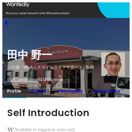
Open in app
Business social network with 4M professionals
田中 野一
＜介護・M&A＞スマイルライフサポート / 取締
役
954
Connections
943
Followers
Profile
Stories 1
Personality
Connections
Self Introduction
Available to logged-in users only