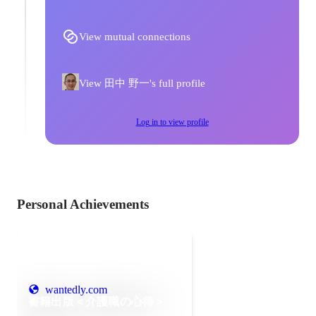
View mutual connections
View 田中 野一's full profile
Log in to view profile
Personal Achievements
wantedly.com
書籍出版＜介護職の心得＞