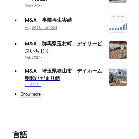
Sep 2025
-
M&A 事業再生実績
Aug 2018
-
Jul 2024
M&A 群馬県玉村町 デイサービ
スいちじく
Feb 2024
-
M&A 埼玉県狭山市 デイホーム
明和ひだまり館
Jul 2023
-
Show more
言語