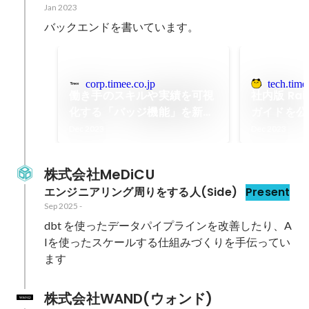
Jan 2023
バックエンドを書いています。
corp.timee.co.jp
tech.time
働き手のスキルや実績を可視
社内版 Ra
化する「バッジ機能」を新た
ガイドを公開
に追加｜ニュース｜株式会社
Product 
Dec 2023
Dec 2023
タイミー(Timee,Inc.)
株式会社MeDiCU
エンジニアリング周りをする人(Side)
Present
Sep 2025
-
dbt を使ったデータパイプラインを改善したり、A
Iを使ったスケールする仕組みづくりを手伝ってい
ます
株式会社WAND(ウォンド)