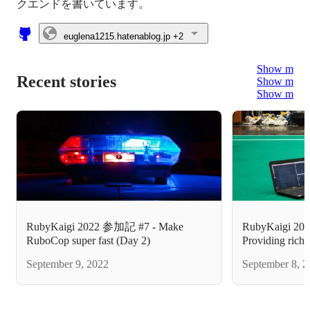
euglena1215.hatenablog.jp
+2
Show more
Recent stories
Show more
Show more
RubyKaigi 2022 参加記 #7 - Make
RubyKaigi 202
RuboCop super fast (Day 2)
Providing rich 
debugger(Day 
September 9, 2022
September 8, 2