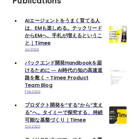
Publications
AIエージェントをうまく育てる人
は、EMも楽しめる。テックリード
からEMへ、手札が増えるというこ
と｜Timee
Jul 2026
バックエンド開発Handbookを届
けるために ― AI時代の知の高速道
路を敷く - Timee Product
Team Blog
Feb 2026
プロダクト開発を“する”から“支え
る”へ。タイミーで探究する、持続
可能な基盤づくり｜Timee
Oct 2025