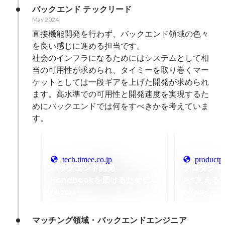
バックエンド テックリード
May 2024
直接機能開発を行わず、バックエンド領域の色々
を良い感じに進める担当です。

社会のインフラになるためにはシステムとして相
当の可用性が求められ、タイミーを取り巻くマー
ケットとしては一段ギアを上げた開発が求められ
ます。高水準での可用性と開発速度を実現するた
めにバックエンドでは何をすべきかを考えていま
す。
tech.timee.co.jp
productpr
バックエンド開発
プロダクト
Handbookを届けるために
ら“支える
― AI時代の知の高速道路を敷
究する、持
Feb 2026
Oct 2025
く - Timee Product Team
り｜Timee
Blog
マッチング領域・バックエンドエンジニア