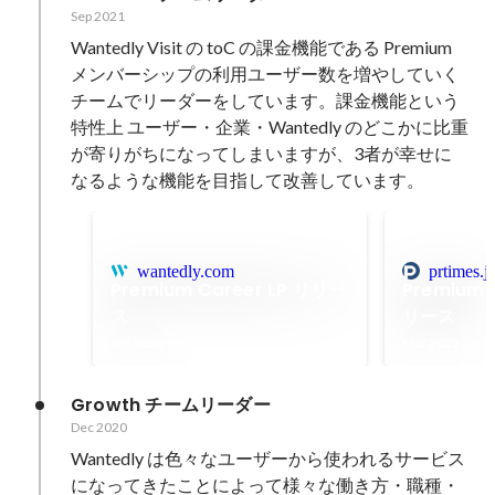
Sep 2021
Wantedly Visit の toC の課金機能である Premium 
メンバーシップの利用ユーザー数を増やしていく
チームでリーダーをしています。課金機能という
特性上 ユーザー・企業・Wantedly のどこかに比重
が寄りがちになってしまいますが、3者が幸せに
なるような機能を目指して改善しています。
wantedly.com
prtimes.j
Premium Career LP リリー
Premium
ス
リース
Jun 2022
Mar 2022
Growth チームリーダー
Dec 2020
Wantedly は色々なユーザーから使われるサービス
になってきたことによって様々な働き方・職種・