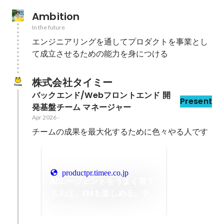
Ambition
In the future
エンジニアリングを通してプロダクトを事業とし
て成立させるための能力を身につける
株式会社タイミー
バックエンド/Webフロントエンド 開
Present
発基盤チーム マネージャー
Apr 2026
-
チームの成果を最大化するために色々やる人です
productpr.timee.co.jp
AIエージェントをうまく育て
る人は、EMも楽しめる。テ
ックリードからEMへ、手札
Jul 2026
が増えるということ｜Timee