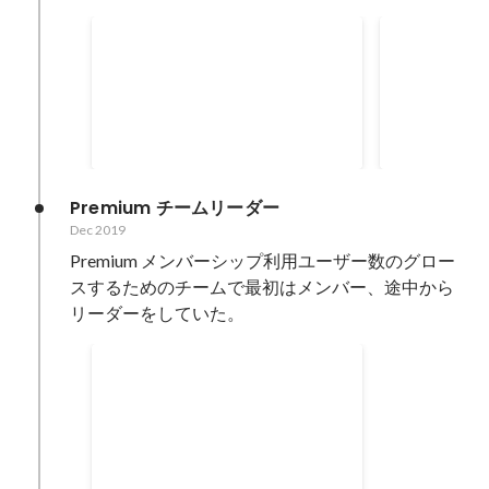
Wantedly のユーザ登録基盤
Visit への 
統合
導入
Visit web, Visit mobile app, People
Wantedly 
mobile app とユーザ登録基盤が複
Google Si
数に分かれていたのを統合した。
でその仕様に
Feb 2020
Feb 2020
（Peopleはまだ微妙に残ってい
る） 「最終的にどうなるのが理想
なんだっけ」を考えてからそこに
Premium チームリーダー
至るまでのロードマップを実行し
Dec 2019
ていった形。
Premium メンバーシップ利用ユーザー数のグロー
スするためのチームで最初はメンバー、途中から
リーダーをしていた。
Visit への Apple In App
Purchase 導入
Wantedly では Apple IAP を使っ
たことがなかったので試行錯誤し
ながら導入した
Dec 2019