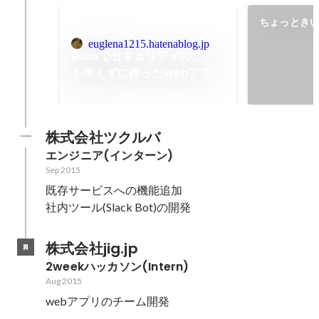
ちょっとき
euglena1215.hatenablog.jp
Railsでセキュリティのこと
を考えずに作ったwebアプリ
は脆弱性があるのか調べてみ
Sep 2016
た(脆弱性検証編)
株式会社ツクルバ
エンジニア(インターン)
Sep 2015
既存サービスへの機能追加

社内ツール(Slack Bot)の開発
株式会社jig.jp
2weekハッカソン(Intern)
Aug 2015
webアプリのチーム開発