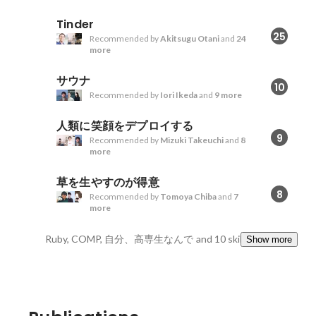
Tinder
25
Recommended by
Akitsugu Otani
and
24
more
サウナ
10
Recommended by
Iori Ikeda
and
9 more
人類に笑顔をデプロイする
9
Recommended by
Mizuki Takeuchi
and
8
more
草を生やすのが得意
8
Recommended by
Tomoya Chiba
and
7
more
Ruby, COMP, 自分、高専生なんで
and 10 skills
Show more