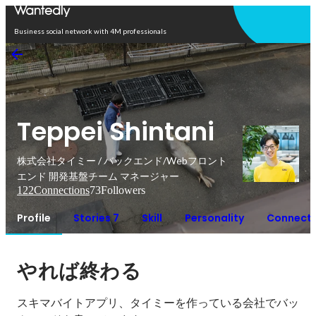
Open in app
Business social network with 4M professionals
Teppei Shintani
株式会社タイミー / バックエンド/Webフロント
エンド 開発基盤チーム マネージャー
122
Connections
73
Followers
Profile
Stories 7
Skill
Personality
Connecti
やれば終わる
スキマバイトアプリ、タイミーを作っている会社でバッ