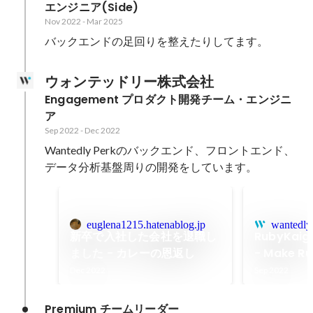
エンジニア(Side)
Nov 2022
-
Mar 2025
バックエンドの足回りを整えたりしてます。
ウォンテッドリー株式会社
Engagement プロダクト開発チーム・エンジニ
ア
Sep 2022
-
Dec 2022
Wantedly Perkのバックエンド、フロントエンド、
データ分析基盤周りの開発をしています。
euglena1215.hatenablog.jp
wantedly
新卒で入社した会社を退職し
RubyKaig
ました - カレーの恩返し
- Make R
fast (Day
Dec 2022
Sep 2022
Premium チームリーダー