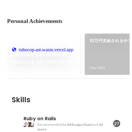
Personal Achievements
10万円支給されるやつ
rubocop-ast-wasm.vercel.app
rubocop-ast.wasm: a
RuboCop AST checker &
converter on browser
May 2020
Jan 2023
powered by wasm
Skills
Ruby on Rails
27
Recommended by
Akitsugu Otani
and
26
more