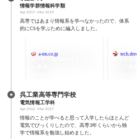
情報学群情報科学類
Apr 2017
-
Mar 2019
高専ではあまり情報系を学べなかったので、体系
的にCSを学ぶために編入しました。
a-tm.co.jp
tech.drec
エイチーム 3days インター
ドリコム 3
ン 参加
シップ参加
Aug 2017
Aug 2017
呉工業高等専門学校
電気情報工学科
Apr 2012
-
Mar 2017
情報のことが学べると思って入学したらほとんど
電気でびっくりしたので、高専3年くらいから独
学で情報系を勉強し始めました。