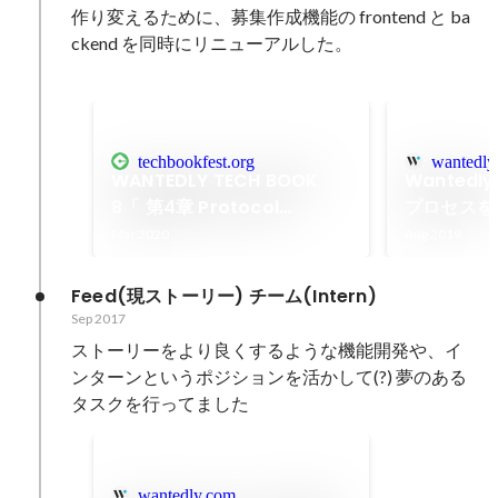
作り変えるために、募集作成機能の frontend と ba
ckend を同時にリニューアルした。

techbookfest.org
wantedly
WANTEDLY TECH BOOK
Wantedl
8「 第4章 Protocol
プロセスを
Buffers over HTTP on
Wantedly,
Mar 2020
Aug 2019
Rails」
Feed(現ストーリー) チーム(Intern)
Sep 2017
ストーリーをより良くするような機能開発や、イ
ンターンというポジションを活かして(?) 夢のある
タスクを行ってました
wantedly.com