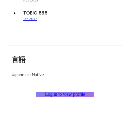
Aug 2013
TOEIC 655
Jan 2017
言語
Japanese
-
Native
Log in to view profile