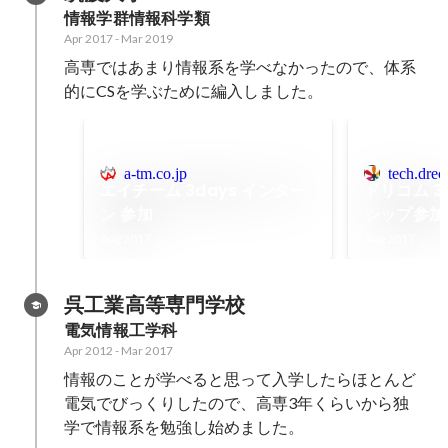
情報学群情報科学類
Apr 2017
-
Mar 2019
高専ではあまり情報系を学べなかったので、体系
的にCSを学ぶために編入しました。
a-tm.co.jp
tech.drec
エイチーム 3days インター
ドリコム 3
ン 参加
シップ参加
Aug 2017
Aug 2017
呉工業高等専門学校
電気情報工学科
Apr 2012
-
Mar 2017
情報のことが学べると思って入学したらほとんど
電気でびっくりしたので、高専3年くらいから独
学で情報系を勉強し始めました。