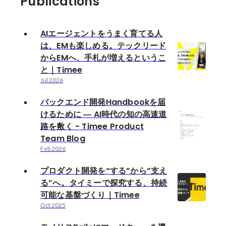
Publications
AIエージェントをうまく育てる人
は、EMも楽しめる。テックリード
からEMへ、手札が増えるというこ
と｜Timee
Jul 2026
バックエンド開発Handbookを届
けるために ― AI時代の知の高速道
路を敷く - Timee Product
Team Blog
Feb 2026
プロダクト開発を“する”から“支え
る”へ。タイミーで探究する、持続
可能な基盤づくり｜Timee
Oct 2025