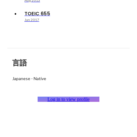
Aug 2013
TOEIC 655
Jan 2017
言語
Japanese
-
Native
Log in to view profile