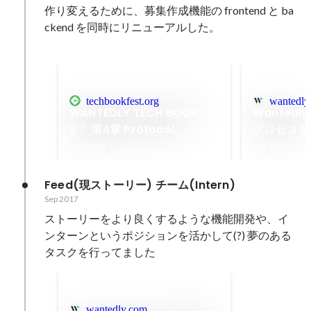
作り変えるために、募集作成機能の frontend と ba
ckend を同時にリニューアルした。

techbookfest.org
wantedly
WANTEDLY TECH BOOK
Wantedl
8「 第4章 Protocol
プロセスを
Buffers over HTTP on
Wantedly,
Mar 2020
Aug 2019
Rails」
Feed(現ストーリー) チーム(Intern)
Sep 2017
ストーリーをより良くするような機能開発や、イ
ンターンというポジションを活かして(?) 夢のある
タスクを行ってました
wantedly.com