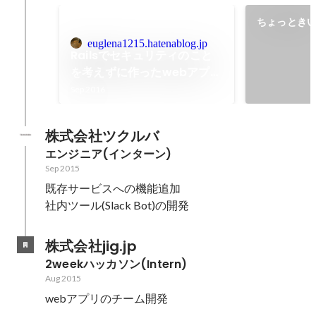
ちょっとき
euglena1215.hatenablog.jp
Railsでセキュリティのこと
を考えずに作ったwebアプリ
は脆弱性があるのか調べてみ
Sep 2016
た(脆弱性検証編)
株式会社ツクルバ
エンジニア(インターン)
Sep 2015
既存サービスへの機能追加

社内ツール(Slack Bot)の開発
株式会社jig.jp
2weekハッカソン(Intern)
Aug 2015
webアプリのチーム開発