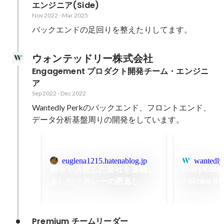
エンジニア(Side)
Nov 2022
-
Mar 2025
バックエンドの足回りを整えたりしてます。
ウォンテッドリー株式会社
Engagement プロダクト開発チーム・エンジニ
ア
Sep 2022
-
Dec 2022
Wantedly Perkのバックエンド、フロントエンド、
データ分析基盤周りの開発をしています。
euglena1215.hatenablog.jp
wantedly
新卒で入社した会社を退職し
RubyKaig
ました - カレーの恩返し
- Make R
fast (Day
Dec 2022
Sep 2022
Premium チームリーダー