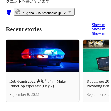
euglena1215.hatenablog.jp
+2
Show more
Recent stories
Show more
Show more
RubyKaigi 2022 参加記 #7 - Make
RubyKaigi 202
RuboCop super fast (Day 2)
Providing rich 
debugger(Day 
September 9, 2022
September 8, 2