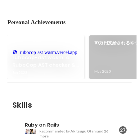
Personal Achievements
10万円支給されるやつ
rubocop-ast-wasm.vercel.app
rubocop-ast.wasm: a
RuboCop AST checker &
converter on browser
May 2020
Jan 2023
powered by wasm
Skills
Ruby on Rails
27
Recommended by
Akitsugu Otani
and
26
more