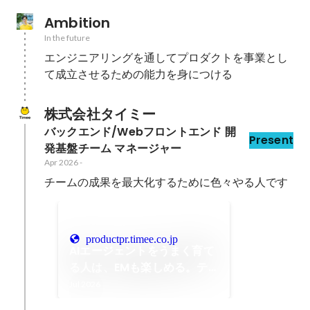
Ambition
In the future
エンジニアリングを通してプロダクトを事業とし
て成立させるための能力を身につける
株式会社タイミー
バックエンド/Webフロントエンド 開
Present
発基盤チーム マネージャー
Apr 2026
-
チームの成果を最大化するために色々やる人です
productpr.timee.co.jp
AIエージェントをうまく育て
る人は、EMも楽しめる。テ
ックリードからEMへ、手札
Jul 2026
が増えるということ｜Timee