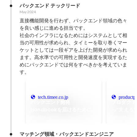
バックエンド テックリード
May 2024
直接機能開発を行わず、バックエンド領域の色々
を良い感じに進める担当です。

社会のインフラになるためにはシステムとして相
当の可用性が求められ、タイミーを取り巻くマー
ケットとしては一段ギアを上げた開発が求められ
ます。高水準での可用性と開発速度を実現するた
めにバックエンドでは何をすべきかを考えていま
す。
tech.timee.co.jp
productpr
バックエンド開発
プロダクト
Handbookを届けるために
ら“支える
― AI時代の知の高速道路を敷
究する、持
Feb 2026
Oct 2025
く - Timee Product Team
り｜Timee
Blog
マッチング領域・バックエンドエンジニア