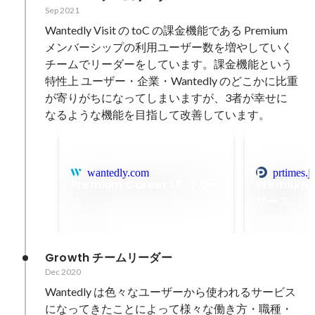
Sep 2021
Wantedly Visit の toC の課金機能である Premium 
メンバーシップの利用ユーザー数を増やしていく
チームでリーダーをしています。課金機能という
特性上 ユーザー・企業・Wantedly のどこかに比重
が寄りがちになってしまいますが、3者が幸せに
なるような機能を目指して改善しています。
wantedly.com
prtimes.j
Premium Career LP リリー
Premium
ス
リース
Jun 2022
Mar 2022
Growth チームリーダー
Dec 2020
Wantedly は色々なユーザーから使われるサービス
になってきたことによって様々な働き方・職種・