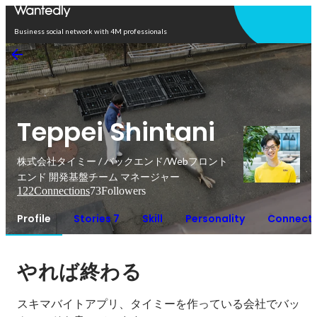
Open in app
Business social network with 4M professionals
Teppei Shintani
株式会社タイミー / バックエンド/Webフロント
エンド 開発基盤チーム マネージャー
122
Connections
73
Followers
Profile
Stories 7
Skill
Personality
Connecti
やれば終わる
スキマバイトアプリ、タイミーを作っている会社でバッ