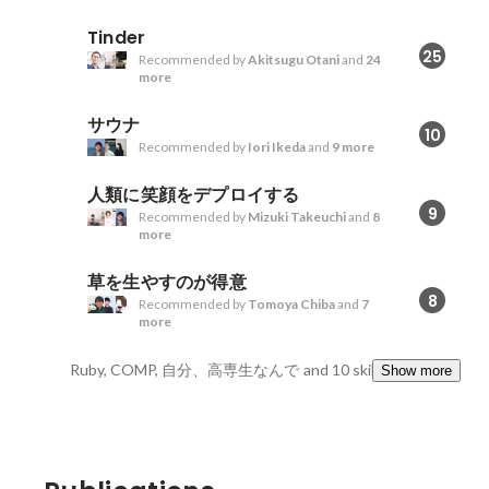
Tinder
25
Recommended by
Akitsugu Otani
and
24
more
サウナ
10
Recommended by
Iori Ikeda
and
9 more
人類に笑顔をデプロイする
9
Recommended by
Mizuki Takeuchi
and
8
more
草を生やすのが得意
8
Recommended by
Tomoya Chiba
and
7
more
Ruby, COMP, 自分、高専生なんで
and 10 skills
Show more