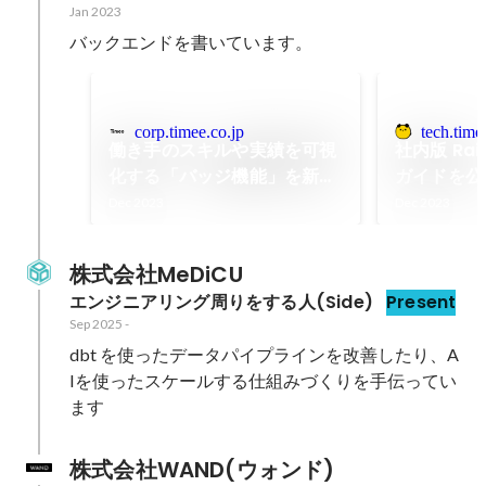
Jan 2023
バックエンドを書いています。
corp.timee.co.jp
tech.time
働き手のスキルや実績を可視
社内版 Ra
化する「バッジ機能」を新た
ガイドを公開
に追加｜ニュース｜株式会社
Product 
Dec 2023
Dec 2023
タイミー(Timee,Inc.)
株式会社MeDiCU
エンジニアリング周りをする人(Side)
Present
Sep 2025
-
dbt を使ったデータパイプラインを改善したり、A
Iを使ったスケールする仕組みづくりを手伝ってい
ます
株式会社WAND(ウォンド)