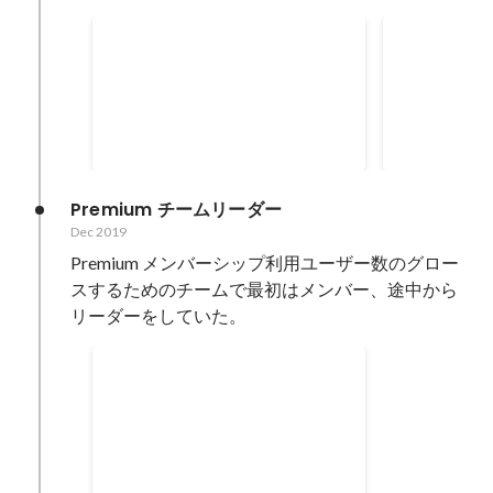
Wantedly のユーザ登録基盤
Visit への 
統合
導入
Visit web, Visit mobile app, People
Wantedly 
mobile app とユーザ登録基盤が複
Google Si
数に分かれていたのを統合した。
でその仕様に
Feb 2020
Feb 2020
（Peopleはまだ微妙に残ってい
る） 「最終的にどうなるのが理想
なんだっけ」を考えてからそこに
Premium チームリーダー
至るまでのロードマップを実行し
Dec 2019
ていった形。
Premium メンバーシップ利用ユーザー数のグロー
スするためのチームで最初はメンバー、途中から
リーダーをしていた。
Visit への Apple In App
Purchase 導入
Wantedly では Apple IAP を使っ
たことがなかったので試行錯誤し
ながら導入した
Dec 2019