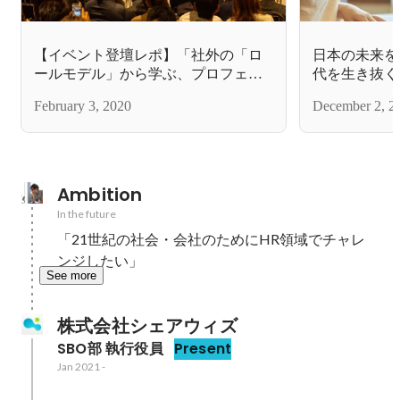
【イベント登壇レポ】「社外の「ロ
日本の未来を
ールモデル」から学ぶ、プロフェッ
代を生き抜く
ショナルへのキャリアプラン～シリ
場に寄り添う
February 3, 2020
December 2, 2
ーズ１.外資系人事のプロフェッショ
取り組み。
ナルから本物の人事を知る〜』
Ambition
In the future
「21世紀の社会・会社のためにHR領域でチャレ
ンジしたい」
See more
株式会社シェアウィズ
SBO部 執行役員
Present
Jan 2021
-