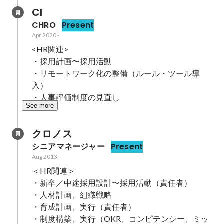
CI
CHRO
Present
Apr 2020
-
<HR関連>

・採用計画〜採用活動

・リモートワーク化の整備（ルール・ツール導
入）

・人事評価制度の見直し
See more
クロノス
シニアマネージャー
Present
Aug 2013
-
＜HR関連＞

・新卒／中途採用設計〜採用活動（責任者）

・人材計画、組織戦略

・育成計画、実行（責任者）

・制度構築、実行（OKR、コンピテンシー、ミッ