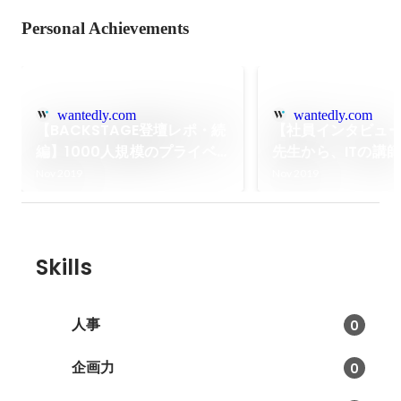
Personal Achievements
wantedly.com
wantedly.com
【BACKSTAGE登壇レポ・続
【社員インタビュ
編】1000人規模のプライベ
先生から、ITの講師
ートカンファレンスの仕掛け
験がなくても活躍
Nov 2019
Nov 2019
方
とは（Education
ネージャー 菊池 
前編）
Skills
人事
0
企画力
0