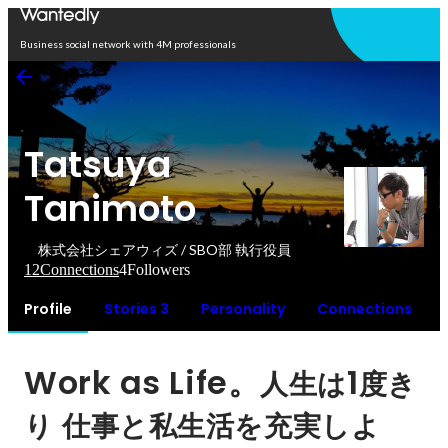
Open in app
Business social network with 4M professionals
Tatsuya
Tanimoto
株式会社シェアウィズ / SBO部 執行役員
12
Connections
4
Followers
Profile
Stories 3
Personality
Connections
Work as Life。
1
人生は
度き
り
仕事と私生活を充実しよ