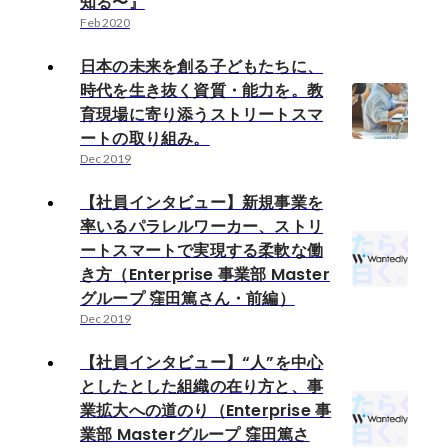
知る〜』
Feb 2020
日本の未来を創る子どもたちに、
時代を生き抜く資質・能力を。教
育現場に寄り添うストリートスマ
ートの取り組み。
Dec 2019
【社員インタビュー】新規事業を
率いるパラレルワーカー、ストリ
ートスマートで実現する柔軟な働
き方（Enterprise 事業部 Master
グループ 窪田篤さん・前編）
Dec 2019
【社員インタビュー】“人”を中心
としたとした組織の在り方と、事
業拡大への道のり（Enterprise 事
業部 Masterグループ 窪田篤さ