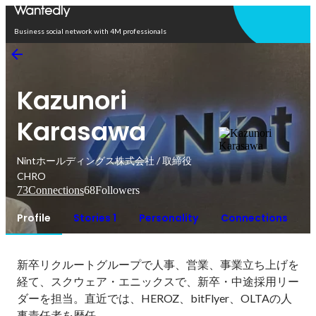
Open in app
Business social network with 4M professionals
Kazunori
Karasawa
Nintホールディングス株式会社 / 取締役
CHRO
73
Connections
68
Followers
Profile
Stories 1
Personality
Connections
新卒リクルートグループで人事、営業、事業立ち上げを
経て、スクウェア・エニックスで、新卒・中途採用リー
ダーを担当。直近では、HEROZ、bitFlyer、OLTAの人
事責任者を歴任。
