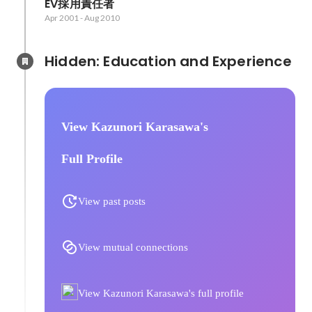
EV採用責任者
Apr 2001
-
Aug 2010
Hidden: Education and Experience	
View Kazunori Karasawa's
Full Profile
View past posts
View mutual connections
View Kazunori Karasawa's full profile