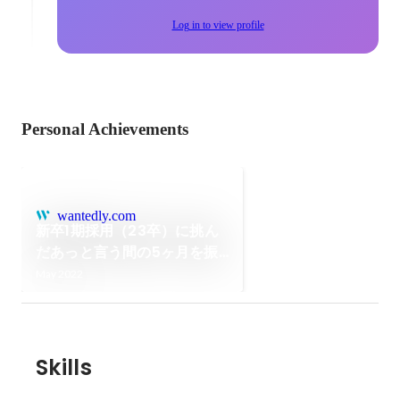
Log in to view profile
Personal Achievements
wantedly.com
新卒1期採用（23卒）に挑ん
だあっと言う間の5ヶ月を振
り返る
May 2022
Skills