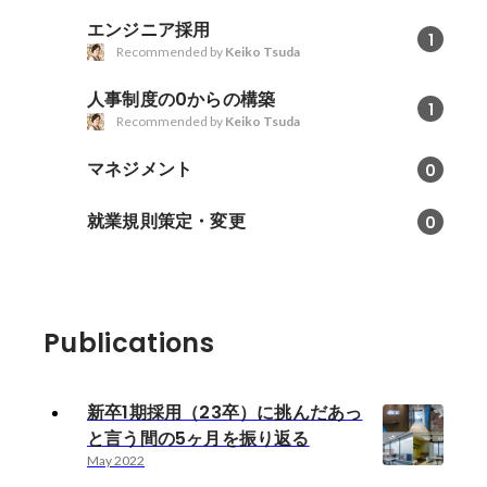
エンジニア採用
1
Recommended by
Keiko Tsuda
人事制度の0からの構築
1
Recommended by
Keiko Tsuda
マネジメント
0
就業規則策定・変更
0
Publications
新卒1期採用（23卒）に挑んだあっ
と言う間の5ヶ月を振り返る
May 2022