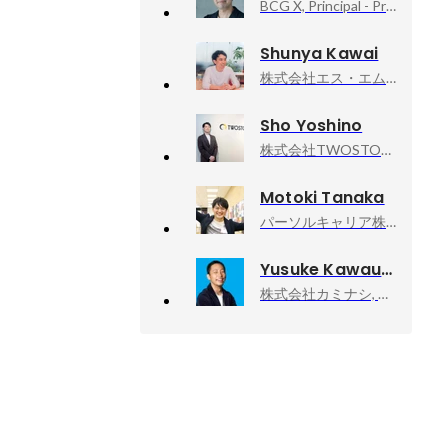
BCG X, Principal - Product Management
Shunya Kawai
株式会社エス・エム・エス, 介護•障害福祉事業者経営支援事業部
Sho Yoshino
株式会社TWOSTONE&Sons, 執行役員
Motoki Tanaka
パーソルキャリア株式会社（キャリア採用）, プロダクト企画統括部｜プロダクトエンジニア職（PdM）
Yusuke Kawauchi
株式会社カミナシ, 取締役COO