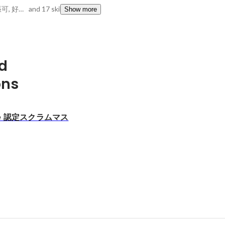
明日からでも長期出張可, 好奇心旺盛, ポジティブシンキング
and 17 skills
Show more
d
ons
ance 認定スクラムマス