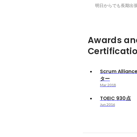
Awards an
Certificati
Scrum Alli
ター
Mar 2018
TOEIC 930点
Jun 2016