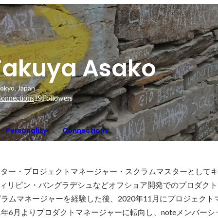
Takuya Asako
okyo, Japan
onnections
19
Followers
Personality
Connections
クター・プロジェクトマネージャー・スクラムマスターとして
ィリピン・バングラデシュなどオフショア開発でのプロダクト
グラムマネージャーを経験した後、2020年11月にプロジェクト
021年6月よりプロダクトマネージャーに転向し、noteメンバー