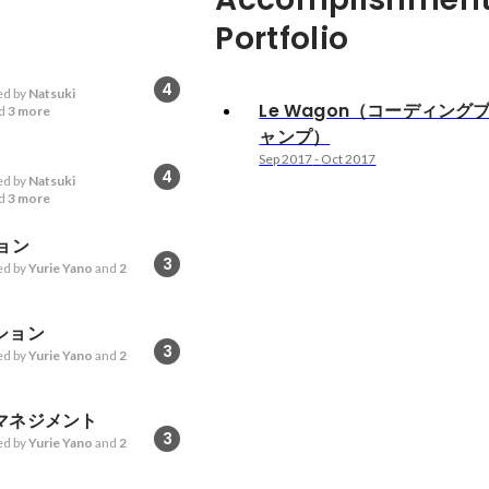
Portfolio
4
d by
Natsuki
Le Wagon（コーディング
d
3 more
ャンプ）
Sep 2017
-
Oct 2017
4
d by
Natsuki
d
3 more
ョン
3
d by
Yurie Yano
and
2
ション
3
d by
Yurie Yano
and
2
マネジメント
3
d by
Yurie Yano
and
2