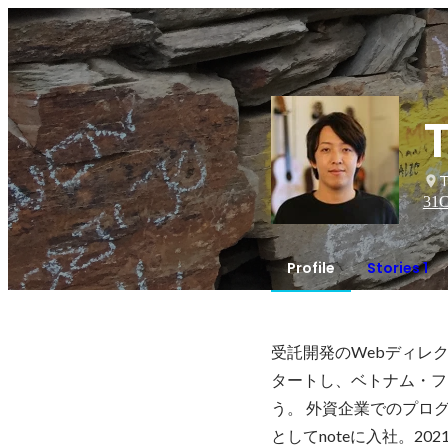
T
31
C
Profile
Stories 1
受託開発のWebディレ
タートし、ベトナム・フ
う。 外資企業でのプロ
としてnoteに入社。2