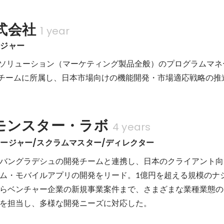
式会社
1 year
ージャー
perienceソリューション（マーケティング製品全般）のプログラムマ
 R&Dチームに所属し、日本市場向けの機能開発・市場適応戦略の
モンスター・ラボ
4 years
ージャー/スクラムマスター/ディレクター
バングラデシュの開発チームと連携し、日本のクライアント向
ム・モバイルアプリの開発をリード。1億円を超える規模のナ
らベンチャー企業の新規事業案件まで、さまざまな業種業態の
を担当し、多様な開発ニーズに対応した。