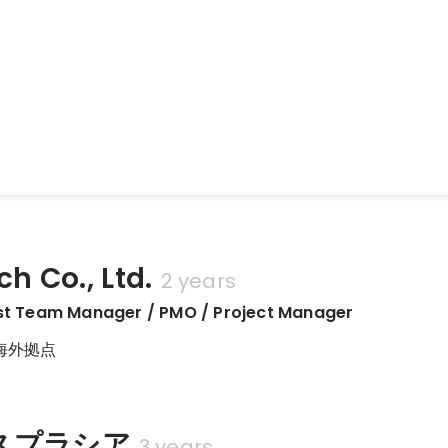
n（コーディングブートキャンプ）
uby on Rails・JavaScriptなどプログラミングの基礎を学び、チームでの
た。
h Co., Ltd.
2 years
st Team Manager / PMO / Project Manager
海外拠点
スプラシア
3 years