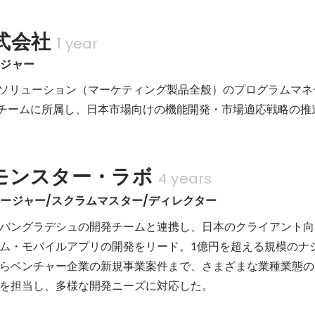
式会社
1 year
ージャー
perienceソリューション（マーケティング製品全般）のプログラムマ
 R&Dチームに所属し、日本市場向けの機能開発・市場適応戦略の
モンスター・ラボ
4 years
ージャー/スクラムマスター/ディレクター
バングラデシュの開発チームと連携し、日本のクライアント向
ム・モバイルアプリの開発をリード。1億円を超える規模のナ
らベンチャー企業の新規事業案件まで、さまざまな業種業態の
を担当し、多様な開発ニーズに対応した。