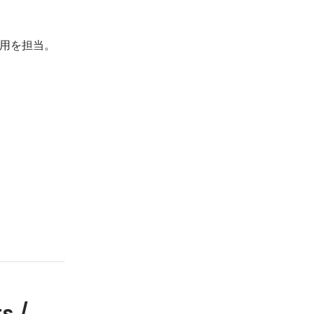
用を担当。
s /