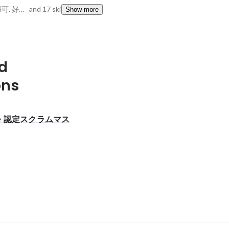
明日からでも長期出張可, 好奇心旺盛, ポジティブシンキング
and 17 skills
Show more
d
ons
ance 認定スクラムマス