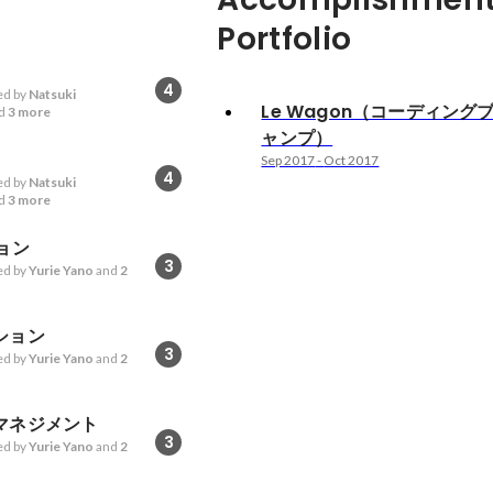
Portfolio
4
d by
Natsuki
Le Wagon（コーディング
d
3 more
ャンプ）
Sep 2017
-
Oct 2017
4
d by
Natsuki
d
3 more
ョン
3
d by
Yurie Yano
and
2
ション
3
d by
Yurie Yano
and
2
マネジメント
3
d by
Yurie Yano
and
2