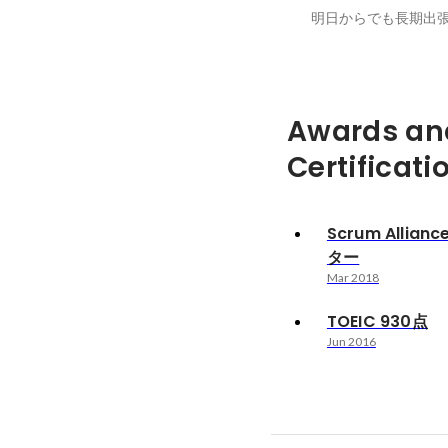
Awards an
Certificati
Scrum Alli
ター
Mar 2018
TOEIC 930点
Jun 2016