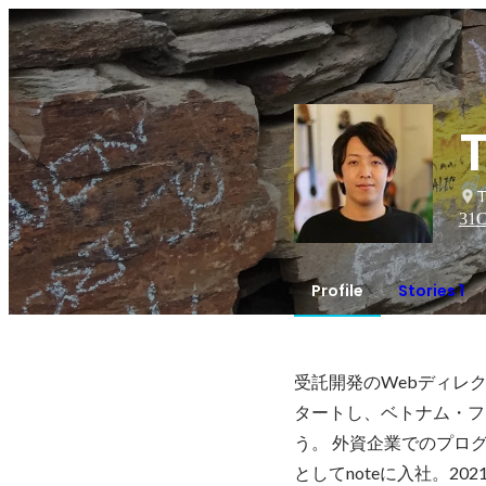
T
31
C
Profile
Stories 1
受託開発のWebディレ
タートし、ベトナム・フ
う。 外資企業でのプロ
としてnoteに入社。2