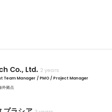
n（コーディングブートキャンプ）
uby on Rails・JavaScriptなどプログラミングの基礎を学び、チームでの
た。
h Co., Ltd.
2 years
st Team Manager / PMO / Project Manager
海外拠点
スプラシア
3 years