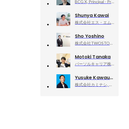
BCG X, Principal - Product Management
Shunya Kawai
株式会社エス・エム・エス, 介護•障害福祉事業者経営支援事業部
Sho Yoshino
株式会社TWOSTONE&Sons, 執行役員
Motoki Tanaka
パーソルキャリア株式会社（キャリア採用）, プロダクト企画統括部｜プロダクトエンジニア職（PdM）
Yusuke Kawauchi
株式会社カミナシ, 取締役COO