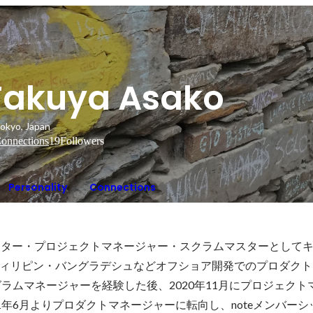
Takuya Asako
okyo, Japan
onnections
19
Followers
Personality
Connections
クター・プロジェクトマネージャー・スクラムマスターとして
ィリピン・バングラデシュなどオフショア開発でのプロダクト
グラムマネージャーを経験した後、2020年11月にプロジェクト
021年6月よりプロダクトマネージャーに転向し、noteメンバー