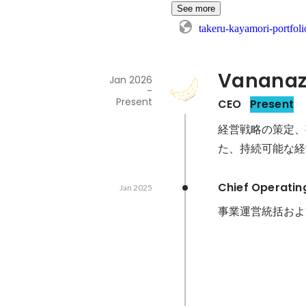
See more
takeru-kayamori-portfol
Vananaz 
Jan 2026
-
Present
CEO
Present
経営戦略の策定、
Chief Operatin
Jan 2025
事業運営統括およ
経営指標の整
可視化
マネージャー陣と