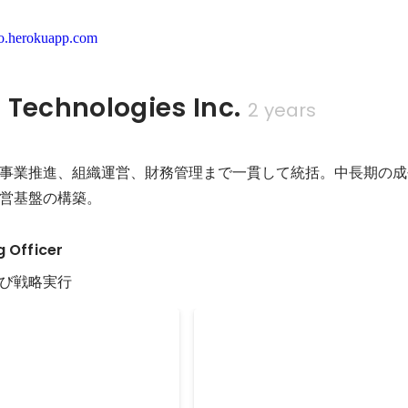
io.herokuapp.com
Technologies Inc.
2 years
事業推進、組織運営、財務管理まで一貫して統括。中長期の成
g Officer
び戦略実行
備と組織パフォーマンスの
AIを用いた業務効率化の推進
ChatGPTを活用したドキュメン
の議論を通じた全社KGIの策
設計と社内展開。 要件定義や議事