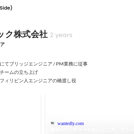
ide)
ック株式会社
2 years
ニア
てブリッジエンジニア / PM業務に従事

チームの立ち上げ

フィリピン人エンジニアの橋渡し役
e year
wantedly.com
海外×ベンチャー×エンジニア。ブリ