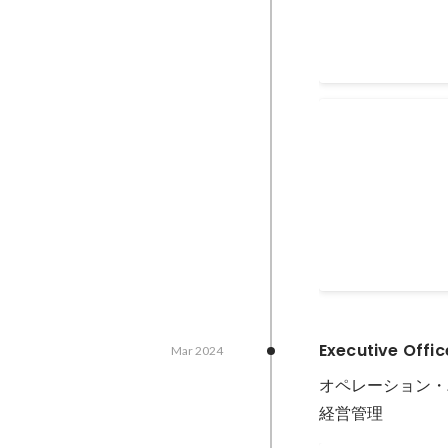
定、およびKGI達
の指揮。 セグメ
と数値化による改
Jul 2025
-
Oct 2026
可能な全社指標の
スが可視化され、
次期役員候補
イクルを組織に定
次期役員候補の育
の権限移譲と伴走
単なる業務遂行で
営視点を共有する
Jan 2025
-
Dec 2025
人材を育成。結果
るメンバーの輩出
Executive Offic
Mar 2024
オペレーション・
経営管理