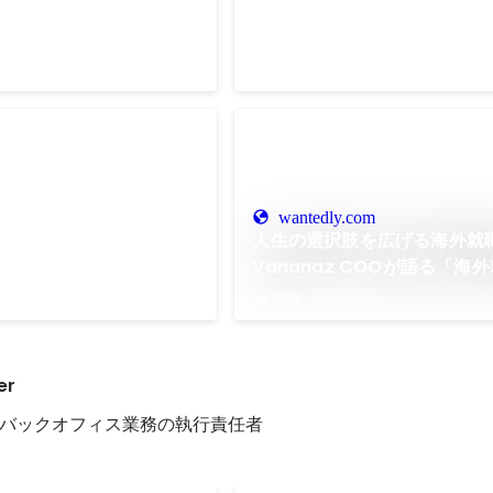
成に直結する各部署KPI設計
料作成における工数削減と品質向
ント別の課題・実績の可視化
あわせて、開発プロセス全体の生
Jan 2025
-
Dec 2025
善施策の推進、評価にも活用
的に、Cursorなどのコード生成A
整備・運用。 パフォーマン
ーに組み込み、エンジニア向けに
KPI目標達成のための改善サ
導入。 開発スピードとアウトプッ
の育成
着させた。
上げを推進。
成を目的に、中堅メンバーへ
型のマネジメントを実施。
wantedly.com
はなく、意思決定の背景や経
人生の選択肢を広げる海外就
ことで、自律的に考え動ける
Vananaz COOが語る「海
として、経営レイヤーを担え
ャリアのリアル」 | Vananaz
Jul 2025
につながった。
Technologies Inc.
er
バックオフィス業務の執行責任者
