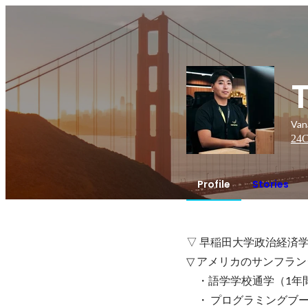
Van
24
C
Profile
Stories
▽ 早稲田大学政治経済学
▽ アメリカのサンフラン
　・語学学校通学（1年間
　・ プログラミングブートキャ