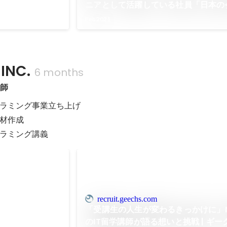
ニアとして活躍している社員「日本の
できない体験。新しいことに挑戦した
Feb 2021
ぴったりな、刺激の強い仕事環境」 |
ク株式会社
INC.
6 months
講師
ラミング事業立ち上げ

材作成

ラミング講義
e year
recruit.geechs.com
「受講生の人生が変わるきっかけに」Ne
のIT留学講師が語る想いと挑戦 | ギ