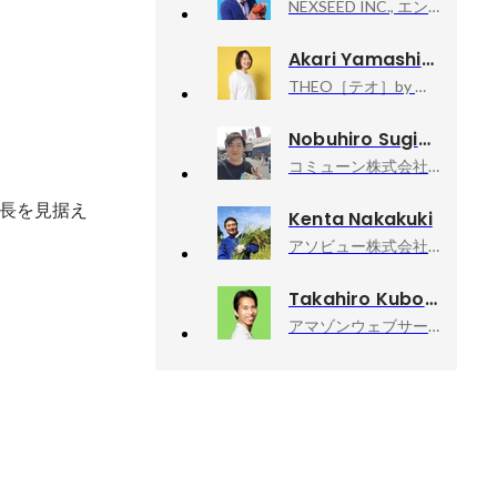
NEXSEED INC., エンジニア
Akari Yamashita
THEO［テオ］by お金のデザイン, UI/UX Designer
Nobuhiro Sugiyama
コミューン株式会社, 執行役員・チーフマーケティングオフィサー
長を見据え
Kenta Nakakuki
アソビュー株式会社会社, ヒューマンキャピタル推進室 室長
Takahiro Kubo
アマゾンウェブサービスジャパン合同会社, Developer Relations Machine Learning
ト作成事例の
録、説明資