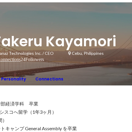
Takeru Kayamori
anaz Technologies Inc. / CEO
Cebu, Philippines
onnections
24
Followers
Personality
Connections
部経済学科　卒業

シスコへ留学（1年3ヶ月）

）

ンプ General Assembly を卒業