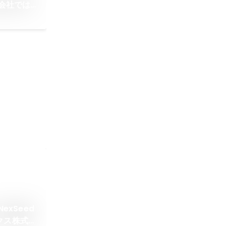
会社では
い人には
 シードテッ
xSeed
ークス株式会