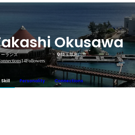
Takashi Okusawa
リーランス
埼玉県川口市
onnections
14
Followers
Skill
Personality
Connections