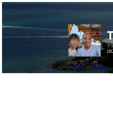
フ
18
C
Profile
Stories