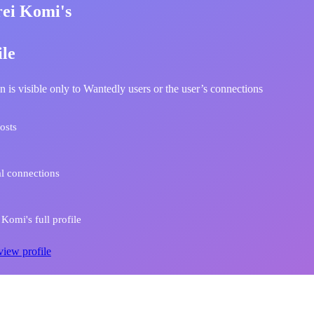
rei Komi's
ile
n is visible only to Wantedly users or the user’s connections
osts
l connections
 Komi's full profile
view profile