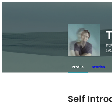
T
株式
19
C
Profile
Stories
Self Intr