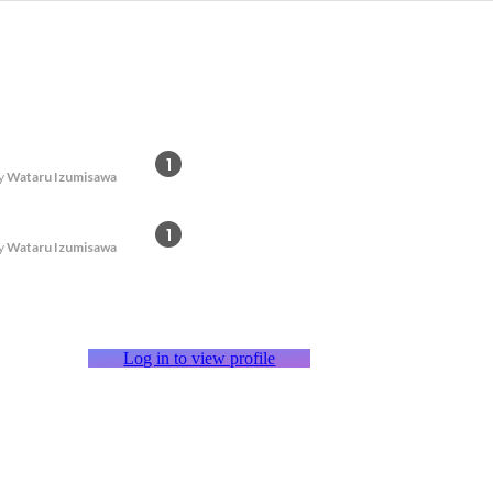
1
y
Wataru Izumisawa
1
y
Wataru Izumisawa
Log in to view profile