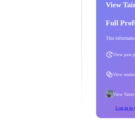
View Tai
Full Prof
This informatio
View past p
View mutua
View Tairei
Log in to 