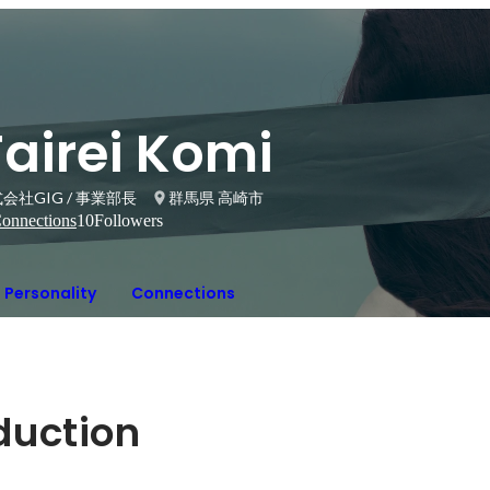
airei Komi
会社GIG / 事業部長
群馬県 高崎市
onnections
10
Followers
Personality
Connections
oduction