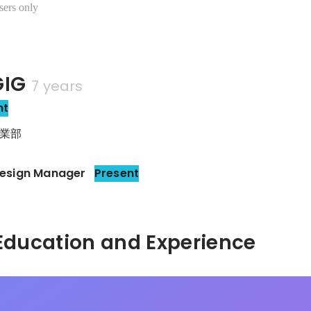
sers only
IG
7 years
nt
業部
 Design Manager
Present
Hidden: Education and Experience	