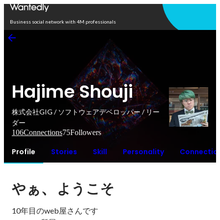
Open in app
Business social network with 4M professionals
Hajime Shouji
株式会社GIG / ソフトウェアデベロッパー / リー
ダー
106
Connections
75
Followers
Profile
Stories
Skill
Personality
Connectio
、
やぁ
ようこそ
10年目のweb屋さんです
