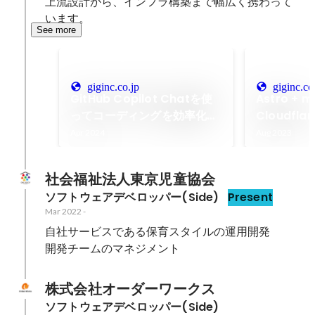
上流設計から、インフラ構築まで幅広く携わって
います。
See more
giginc.co.jp
giginc.co
GitHub Copilot Chatを使
Astro + m
ってコーディングを効率化。
Cloudfl
導入方法から活用シーンまで
ブログを無
Apr 2024
Aug 2023
解説します｜東京のWEB制作
京のWEB
会社・ホームページ制作会社
ージ制作会
社会福祉法人東京児童協会
｜株式会社GIG
ソフトウェアデベロッパー(Side)
Present
Mar 2022
-
自社サービスである保育スタイルの運用開発

開発チームのマネジメント
株式会社オーダーワークス
ソフトウェアデベロッパー(Side)