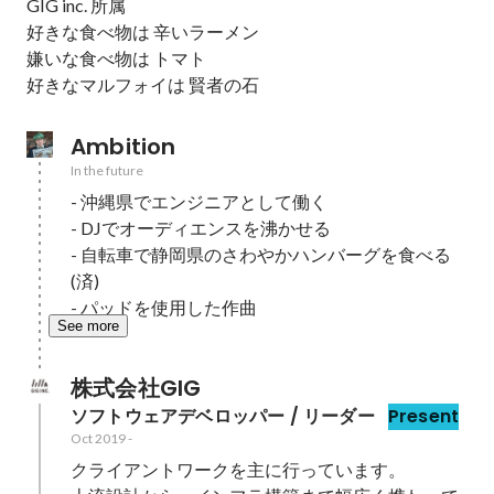
GIG inc. 所属

好きな食べ物は 辛いラーメン

嫌いな食べ物は トマト

好きなマルフォイは 賢者の石
Ambition
In the future
- 沖縄県でエンジニアとして働く

- DJでオーディエンスを沸かせる

- 自転車で静岡県のさわやかハンバーグを食べる 
(済)

- パッドを使用した作曲
See more
株式会社GIG
ソフトウェアデベロッパー / リーダー
Present
Oct 2019
-
クライアントワークを主に行っています。
