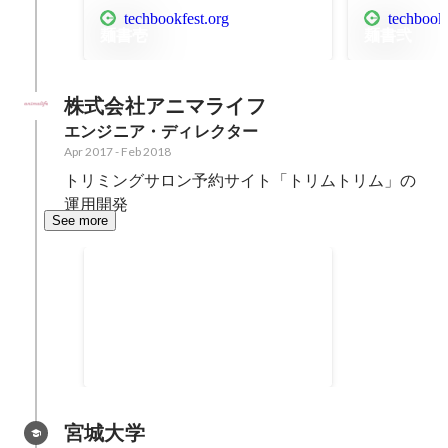
techbookfest.org
techbookf
麺書壱
麺書弐
株式会社アニマライフ
エンジニア・ディレクター
Apr 2017
-
Feb 2018
トリミングサロン予約サイト「トリムトリム」の
運用開発
See more
サポーターズ主催健康ハッカソン
最優秀賞
宮城大学