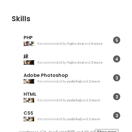
Skills
PHP
5
Recommended by
Yujiro Arai
and
4 more
緑
4
Recommended by
Yujiro Arai
and
3 more
Adobe Photoshop
3
Recommended by
yudai kaji
and
2 more
HTML
3
Recommended by
yudai kaji
and
2 more
CSS
3
Recommended by
yudai kaji
and
2 more
wordpress, Git, JavaScript初級
and 19 skills