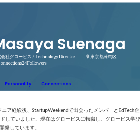
Masaya Suenaga
会社グロービス / Technology Director
東京都練馬区
onnections
24
Followers
Personality
Connections
ア経験後、StartupWeekendで出会ったメンバーとEdTech
ードしていました。現在はグロービスに転職し、グロービス学
開発しています。