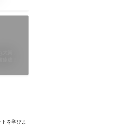
ng大賞、
受賞達成！
ントを学びま