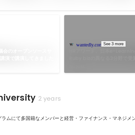
See 3 more
wantedly.com
 協議会のオープンソースサ
HRアワード、日本e-Learni
念講演で講演してきました
Ruby bizの異なる3分野で
Dec 2018
niversity
2 years
グラムにて多国籍なメンバーと経営・ファイナンス・マネジメ