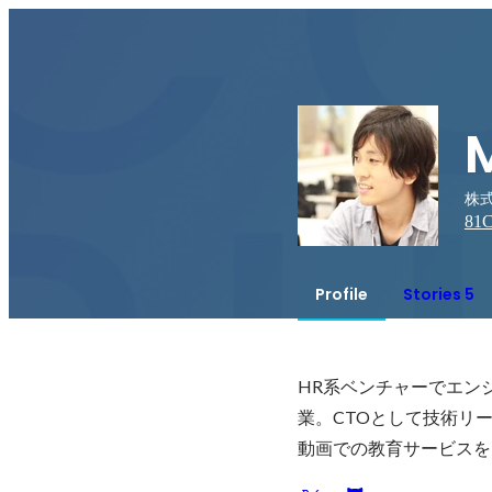
株式
81
C
Profile
Stories 5
HR系ベンチャーでエンジニ
業。CTOとして技術リ
動画での教育サービスを