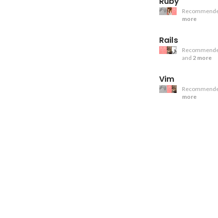
Ruby
Recommende
more
Rails
Recommende
and
2 more
Vim
Recommende
more