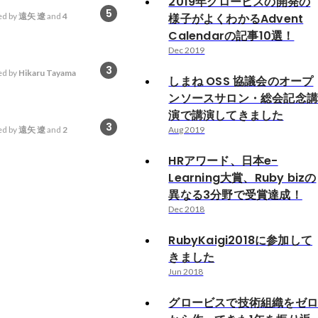
2019年グロービスの開発の
5
d by
遠矢 遼
and
4
様子がよくわかるAdvent
Calendarの記事10選！
Dec 2019
3
d by
Hikaru Tayama
しまね OSS 協議会のオープ
ンソースサロン・総会記念
演で講演してきました
3
d by
遠矢 遼
and
2
Aug 2019
HRアワード、日本e-
Learning大賞、Ruby bizの
異なる3分野で受賞達成！
Dec 2018
RubyKaigi2018に参加して
きました
Jun 2018
グロービスで技術組織をゼ