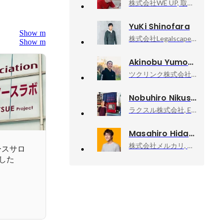
株式会社WE UP, 取締役 CTO
YuKi Shinofara
Show more
株式会社Legalscape, VPoE
Show more
Akinobu Yumoto
ツクリンク株式会社, エンジニアリングマネージャー
Nobuhiro Nikushi
ラクスル株式会社, Engineering head of ID Platform Group
Masahiro Hidaka
株式会社メルカリ, メルペイ エキスパート（Android）
ースサロ
した