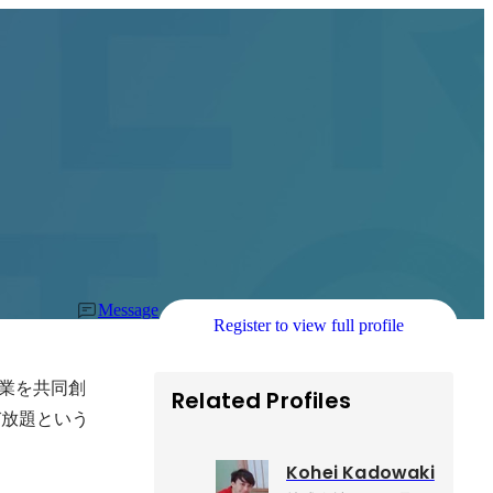
Message
Register to view full profile
企業を共同創
Related Profiles
び放題という
Kohei Kadowaki