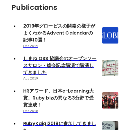
Publications
2019年グロービスの開発の様子が
よくわかるAdvent Calendarの
記事10選！
Dec 2019
しまね OSS 協議会のオープンソー
スサロン・総会記念講演で講演し
てきました
Aug 2019
HRアワード、日本e-Learning大
賞、Ruby bizの異なる3分野で受
賞達成！
Dec 2018
RubyKaigi2018に参加してきまし