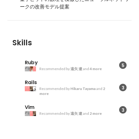
ークの改善モデル提案
Skills
Ruby
5
Recommended by
遠矢 遼
and
4 more
Rails
3
Recommended by
Hikaru Tayama
and
2
more
Vim
3
Recommended by
遠矢 遼
and
2 more