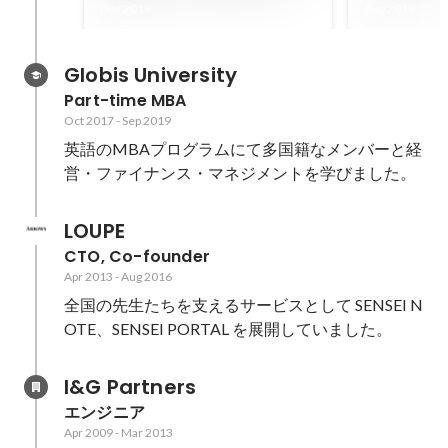
Calendarの記事10選！
演で講演し
Dec 2019
Aug 2019
Globis University
Part-time MBA
Oct 2017
-
Sep 2019
英語のMBAプログラムにて多国籍なメンバーと経
営・ファイナンス・マネジメントを学びました。
LOUPE
CTO, Co-founder
Apr 2013
-
Aug 2016
全国の先生たちを支えるサービスとして SENSEI N
OTE、SENSEI PORTAL を展開していました。
I&G Partners
エンジニア
Apr 2009
-
Mar 2013