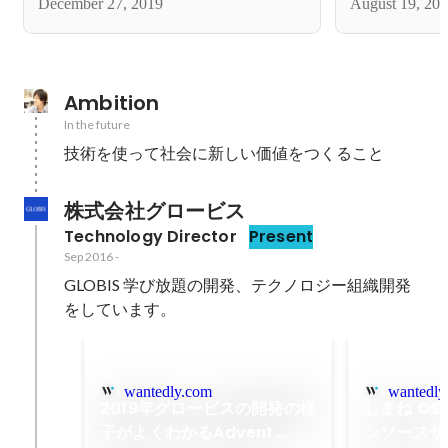
December 27, 2019
August 19, 20
Ambition
In the future
技術を使って社会に新しい価値をつくること
株式会社グロービス
Technology Director
Present
Sep 2016
-
GLOBIS 学び放題の開発、テクノロジー組織開発
をしています。
wantedly.com
wantedly
2019年グロービスの開発の様
しまね OS
子がよくわかるAdvent
ンソースサ