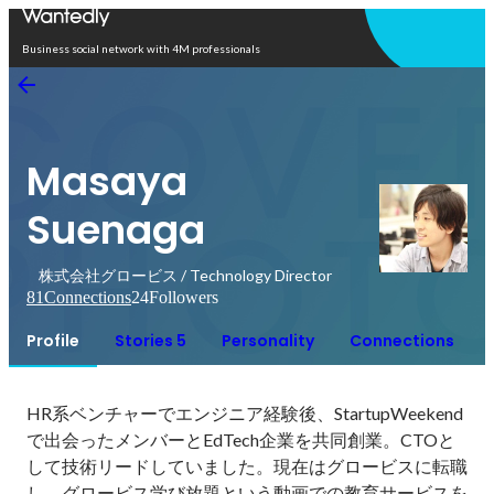
Open in app
Business social network with 4M professionals
Masaya
Suenaga
株式会社グロービス / Technology Director
81
Connections
24
Followers
Profile
Stories 5
Personality
Connections
HR系ベンチャーでエンジニア経験後、StartupWeekend
で出会ったメンバーとEdTech企業を共同創業。CTOと
して技術リードしていました。現在はグロービスに転職
し、グロービス学び放題という動画での教育サービスを