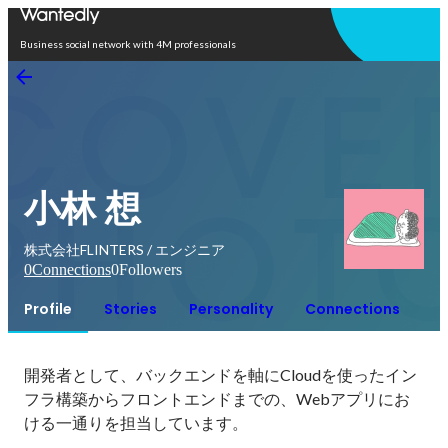
Open in app
Business social network with 4M professionals
小林 想
株式会社FLINTERS / エンジニア
0
Connections
0
Followers
Profile
Stories
Personality
Connections
開発者として、バックエンドを軸にCloudを使ったイン
フラ構築からフロントエンドまでの、Webアプリにお
ける一通りを担当しています。