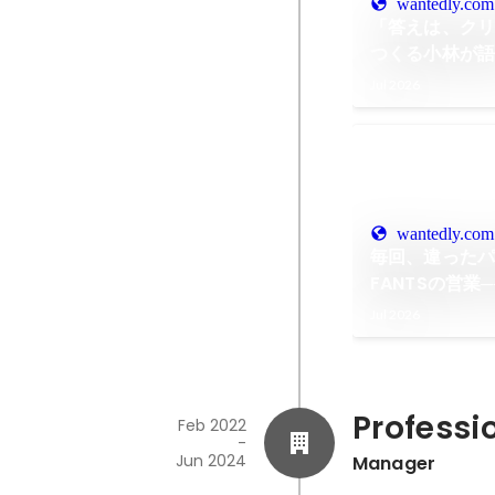
wantedly.com
「答えは、クリ
つくる小林が語
Jul 2026
wantedly.com
毎回、違った
FANTSの営
挑む、クリエイ
Jul 2026
ビジネス構造
Profess
Feb 2022
-
Jun 2024
Manager