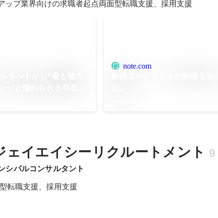
トアップ業界向けの求職者起点両面型転職支援、採用支援
note.com
ルタントから“最も魅力
転職エージェントが転職を決
ニー”と憧れられる存在へ
由。
l Studio
Feb 2022
ジェイエイシーリクルートメント
9
 プリンシパルコンサルタント
型転職支援、採用支援