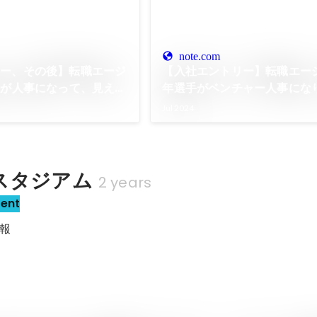
note.com
リー、その後】転職エージ
【入社エントリー】転職エージ
手が人事になって、見えた
年選手がベンチャー人事にな
Jul 2024
スタジアム
2 years
sent
報