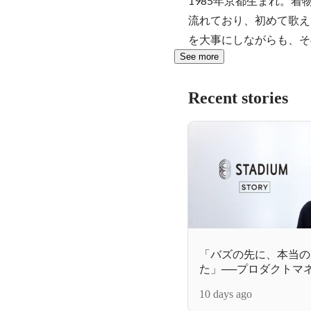
1985年京都生まれ。着
流れており、初めて歌えるよ
を大事にしながらも、そ
See more
Recent stories
「バズの先に、本当の
た」──プロダクトマ
える、クリエイターが
10 days ago
来