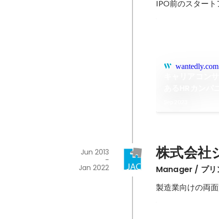
IPO前のスター
wantedly.com
キャリアコンサ
あるHRカンパ
| Professiona
Sep 2023
株式会社
Jun 2013
-
Jan 2022
Manager /
製造業向けの両面