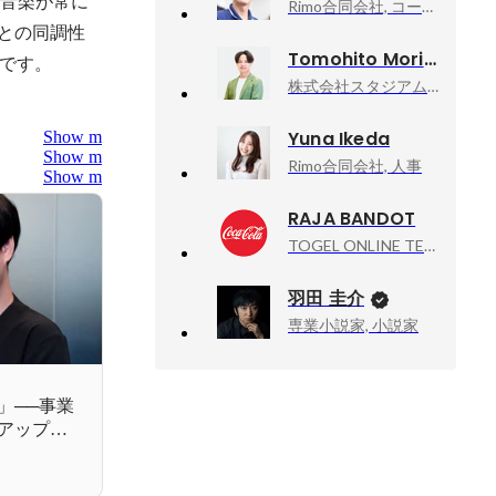
の音楽が常に
Rimo合同会社, コーポレート
りとの同調性
Tomohito Morikawa
です。
株式会社スタジアム, 代表取締役CEO
Yuna Ikeda
Show more
Show more
Rimo合同会社, 人事
Show more
RAJA BANDOT
TOGEL ONLINE TERPERCAYA, SITUS JUDI ONLINE TERPERCAYA SE INDONESIA RAYA
羽田 圭介
専業小説家, 小説家
」──事業
アップの