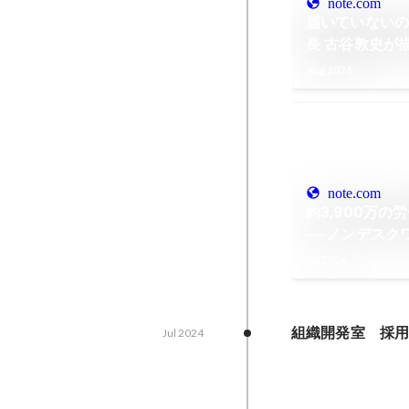
note.com
届いていないの
長 古谷敦史が
Aug 2026
note.com
約3,900万
──ノンデスク
働きがい」を高
Jul 2026
田敦が描くTUN
サル」の全貌
note
組織開発室　採
Jul 2024