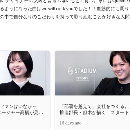
物のデザイナーの父親と普通の母のもとで育つ。家にはQueen
うになった曲はwe will rock youでした！！血筋的にも周
の中で自分なりのこだわりを持って取り組むことが好きな人間
ファンはいなかっ
「部署を越えて、会社をつくる。
ネージャー髙橋が見据
推進部長・但木が描く、スタート
"好き"に集中できる未
コーポレート像
16 days ago