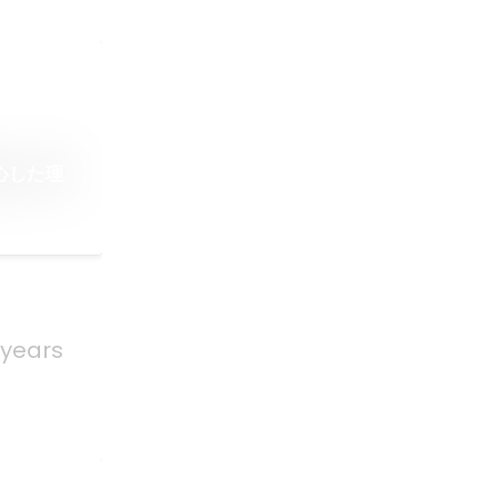
心した理
 years