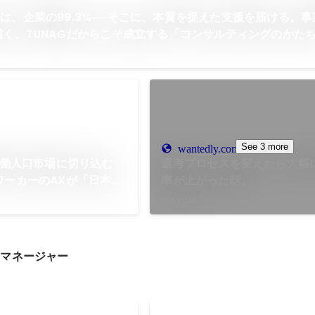
は、企業の99.3%──そこに、本質を捉えた支援を届ける。
描く、TUNAGだからこそ成立する「コンサルティングのかた
See 3 more
wantedly.com
の労働人口市場に切り込む
選考プロセスを変えたら大幅
ワーカーのAXが「日本の
率が上がった話。
める。AI戦略責任者 林
Feb 2026
AGに次ぐ「AI/DXコン
｜株式会社スタメン公式
用マネージャー