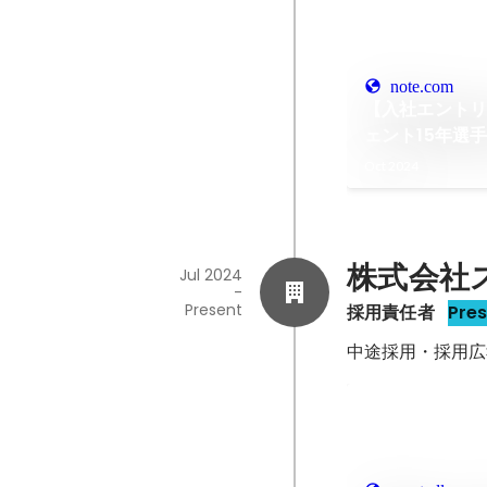
note.com
【入社エント
ェント15年選
○○
Oct 2024
株式会社
Jul 2024
-
Present
採用責任者
Pre
中途採用・採用広