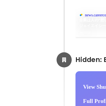
news.careerco
企業は人の“想
ジェイエイシ
Jan 2019
View Shu
Full Prof