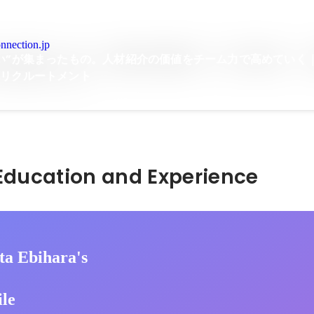
nnection.jp
い”が集まったもの。人材紹介の価値をチーム力で高めていく
ーリクルートメント
Hidden: Education and Experience	
ta Ebihara's
ile