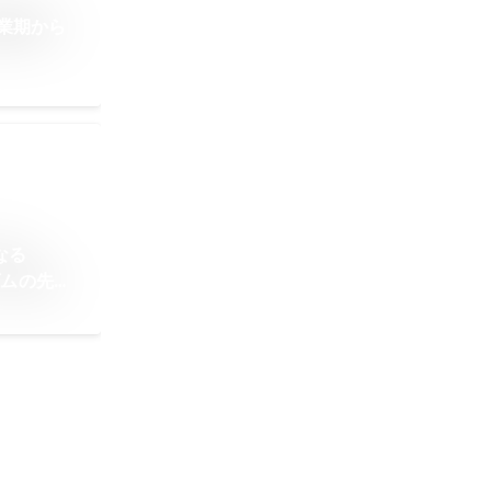
業期から
なる
ダムの先の