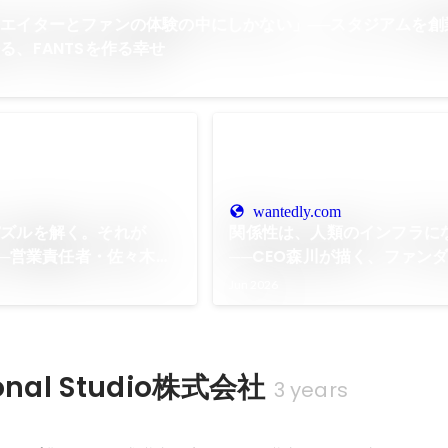
エイターとファンの体験の中にしかない」──スタジアムを創
る、FANTSを作る幸せ
wantedly.com
パズルを解く。それが
関係性は、人類のインフラに
業──営業責任者・佐々木が
──CEO森川が描く、ファン
ターと創る"それぞれ"の
世界
Jun 2026
ional Studio株式会社
3 years