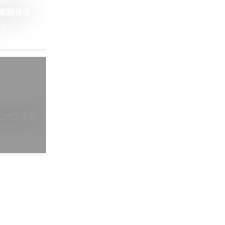
事業開発部
ち」
に内定承諾