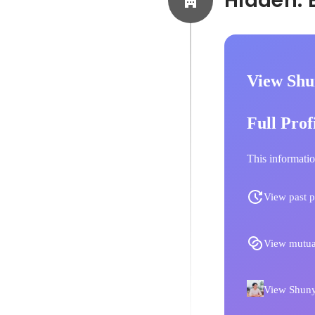
View Shu
Full Prof
This informatio
View past p
View mutua
View Shunya