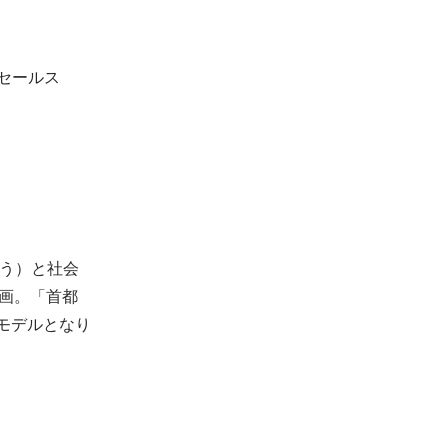
セールス

う）と社会
参画。「首都
モデルとなり