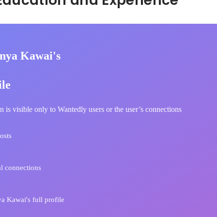
Hidden: Education and Experience	
nya Kawai's
ile
n is visible only to Wantedly users or the user’s connections
osts
l connections
 Kawai's full profile