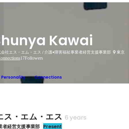
Shunya Kawai
式会社エス・エム・エス / 介護•障害福祉事業者経営支援事業部
東京
onnections
17
Followers
Personality
Connections
エス・エム・エス
6 years
業者経営支援事業部
Present