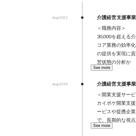
介護経営支援事
Aug 2021
＜職務内容＞

30,000を超
コア業務の効率化
の提供を実現に貢
営状態の分析か
See more
介護経営支援事業
Aug 2019
＜開業支援サービ
カイポケ開業支援
ービスや提携企業
で、長期的な視点
See more