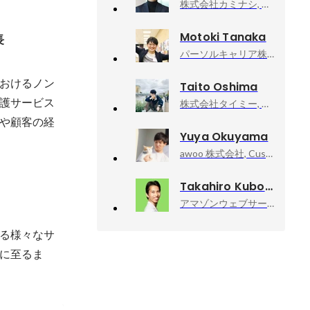
株式会社カミナシ, プロダクト本部
Motoki Tanaka
長
パーソルキャリア株式会社（キャリア採用）, プロダクト企画統括部｜プロダクトエンジニア職（PdM）
におけるノン
Taito Oshima
護サービス
株式会社タイミー, PdM
や顧客の経
Yuya Okuyama
awoo 株式会社, Customer Success Div.
Takahiro Kubo
アマゾンウェブサービスジャパン合同会社, Developer Relations Machine Learning
いる様々なサ
に至るま