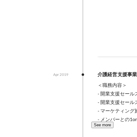
カイポケアワー
Oct 2020
介護経営支援事
Apr 2019
＜職務内容＞

- 開業支援セー
- 開業支援セー
- マーケティング
- メンバーとの1o
See more