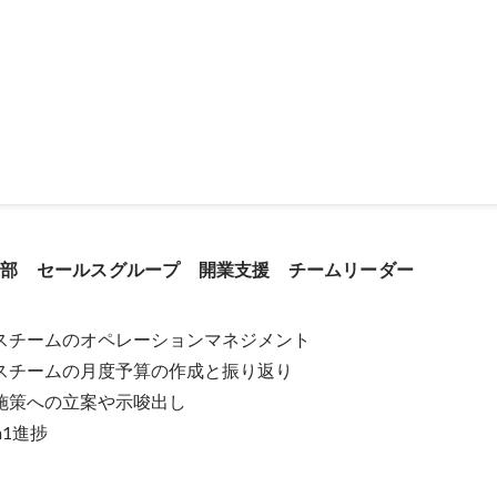
ド ベストチーム賞
業部　セールスグループ　開業支援　チームリーダー
ルスチームのオペレーションマネジメント

ルスチームの月度予算の作成と振り返り

施策への立案や示唆出し

n1進捗