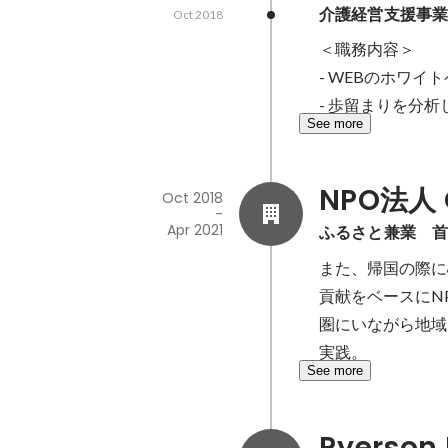
介護経営支援事業
Oct 2018
＜職務内容＞

- WEBのホワ
- 歩留まりを分
See more
NPO法人 
Oct 2018
-
Apr 2021
ふるさと兼業　首
また、帰国の際に
貢献をベースにN
圏にいながら地域
実践。
See more
Ryerson 