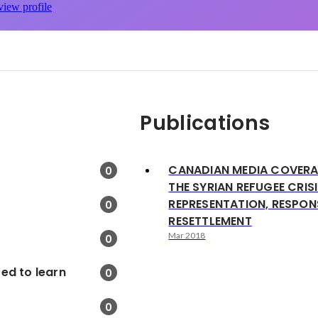
view profile
Publications
CANADIAN MEDIA COVERA
0
THE SYRIAN REFUGEE CRISI
REPRESENTATION, RESPON
0
RESETTLEMENT
Mar 2018
0
ed to learn
0
0