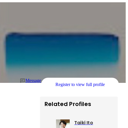
Message
Register to view full profile
Related Profiles
Taiki Ito