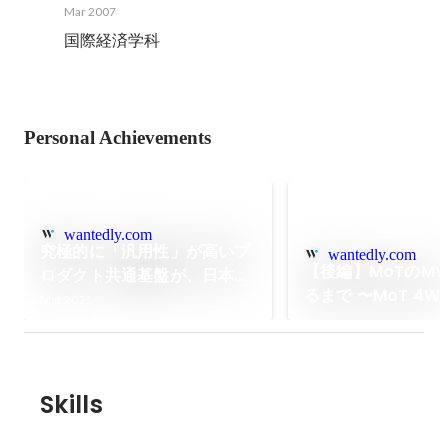
Mar 2007
国際経済学科
Personal Achievements
wantedly.com
究極的に「汎用性」が高いプ
wantedly.com
【後編】MoTのM
ロダクト共通基盤が、日本の
るまで 〜MoT 4WH
モビリティの未来を最速でつ
Mar 2021
めた想い〜
くる――SREチームが担う、
MoTのものづくりポリシー
Skills