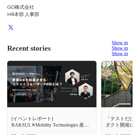
GO株式会社

HR本部 人事部
Show more
Recent stories
Show more
Show more
[イベントレポート]
「テストだけ
RAKSUL✕Mobility Technologies 産業
ダクト開発に
DXを加速させるPdMとは?
番人たち