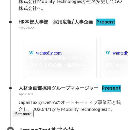
株式会社Mobility Technologiesが社名変更してGO
株式会社へ。
HR本部人事部　採用広報/人事企画
Present
May 2022
wantedly.com
wantedly
データ分析で終わらない。プ
『GO BUS
ロダクトの企画・設計から深
成じゃない
く関わるMoTの分析部隊
る“移動の
May 2022
May 2022
挑む
人材企画部採用グループマネージャー
Present
Apr 2020
JapanTaxiがDeNAのオートモーティブ事業部と統
合し、2020/4/1からMobility Technologiesに。
See more