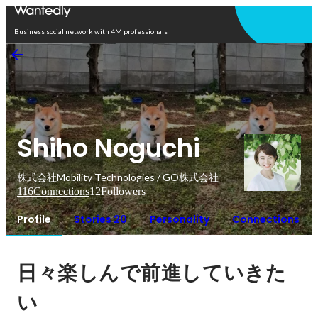
Open in app
Business social network with 4M professionals
Shiho Noguchi
株式会社Mobility Technologies / GO株式会社
116
Connections
12
Followers
Profile
Stories 20
Personality
Connections
日々楽しんで前進していきた
い