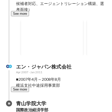
候補者対応、エージェントリレーション構築、選
考面接）
See more
Life Tech Hack（新卒エン
MILLION
ジニア採用プロジェクト）
ジニア採用
エンジニア学生向けのインターン
Richmedia Mi
シッププロジェクト。
Internship P
「Healthcare」のテーマで、Swift
MILLIONT
を使ってApple Ｗatchアプリを
学生向けの2 
1dayで開発しました。
ンターンシップ
Healthca
エン・ジャパン株式会社
ケーションの
Apr 2007
-
Jan 2011
日間で作成。
■2007年4月～2008年8月

企画～集客～
横浜支社中途採用事業部
See more
青山学院大学
国際政治経済学部