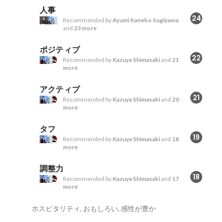
人事
24
Recommended by
Ayumi Kaneko Sugiyama
and
23 more
ポジティブ
22
Recommended by
Kazuya Shimasaki
and
21
more
アクティブ
21
Recommended by
Kazuya Shimasaki
and
20
more
タフ
19
Recommended by
Kazuya Shimasaki
and
18
more
調整力
18
Recommended by
Kazuya Shimasaki
and
17
more
ホスピタリティ, おもしろい, 感性が豊か