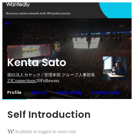
Open in app
Business social network with 4M professionals
Kenta Sato
面白法人カヤック / 管理本部 グループ人事部長
23
Connections
20
Followers
Profile
Stories
Personality
Connections
Self Introduction
Available to logged-in users only