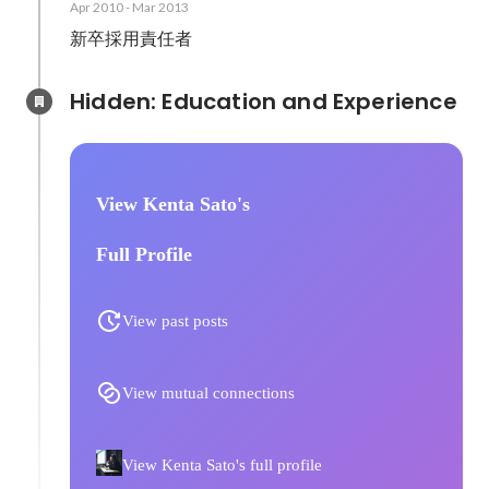
Apr 2010
-
Mar 2013
新卒採用責任者
Hidden: Education and Experience	
View Kenta Sato's
Full Profile
View past posts
View mutual connections
View Kenta Sato's full profile