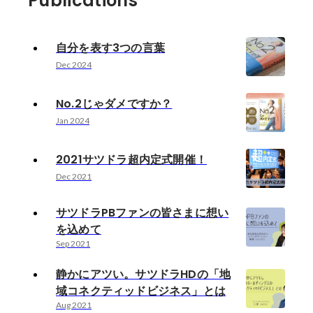
Publications
自分を表す3つの言葉
Dec 2024
No.2じゃダメですか？
Jan 2024
2021サツドラ超内定式開催！
Dec 2021
サツドラPBファンの皆さまに想い
を込めて
Sep 2021
静かにアツい。サツドラHDの「地
域コネクティッドビジネス」とは
Aug 2021