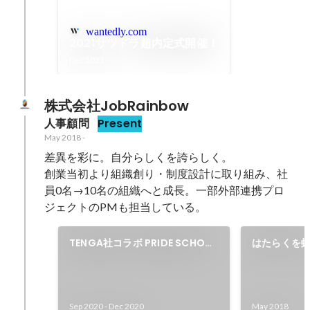
wantedly.com
2021サツドラ超内定式開催！
Dec 2021
株式会社JobRainbow
人事顧問
Present
May 2018
-
差異を彩に。自分らしくを誇らしく。

創業当初より組織創り・制度設計に取り組み、社
員0名→10名の組織へと成長。一部外部連携プロ
ジェクトのPMも担当している。
TENGA社コラボ PRIDE SCHOOL
はたらくを
PM
Sep 2020
-
Dec 2020
May 2018