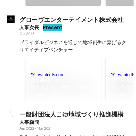
グローヴエンターテイメント株式会社
人事次長
Present
Oct 2013
-
ブライダルビジネスを通じて地域創生に繋げるク
リエイティブベンチャー
wantedly.com
wantedly
合言葉は「イヤァ
ココロ惹か
オ！！！」。 俺と、一緒に。
つけるひと
Apr 2020
Jan 2020
一般財団法人こゆ地域づくり推進機構
人事顧問
Jun 2022
-
Mar 2024