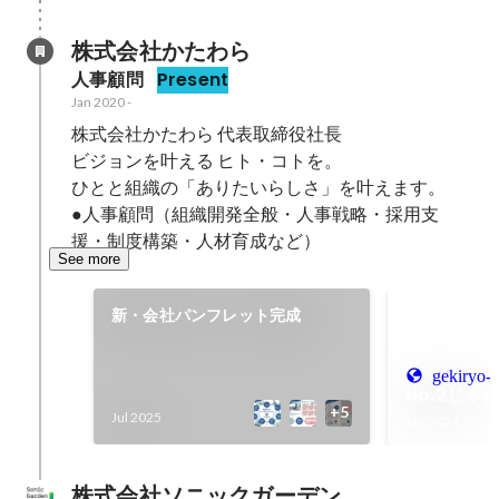
株式会社かたわら
人事顧問
Present
Jan 2020
-
株式会社かたわら 代表取締役社長

ビジョンを叶える ヒト・コトを。

ひとと組織の「ありたいらしさ」を叶えます。

●人事顧問（組織開発全般・人事戦略・採用支
援・制度構築・人材育成など）
See more
新・会社パンフレット完成
gekiryo-
No.2じゃ
Jul 2025
Jan 2024
株式会社ソニックガーデン