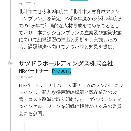
Apr 2021
-
北斗市では令和2年度に「北斗市人材育成アクシ
ョンプラン」を策定、令和3年度から令和7年度ま
での5ヶ年で計画的な人材育成を進めることとし
ており、本アクションプランの立案及び施策実施
に向けて組織課題の抽出と分析をし実施したの
ち、課題解決へ向けてノウハウと知見を提供。
サツドラホールディングス株式会社
HRパートナー
Present
Mar 2021
-
HRパートナーとして、人事チームのメンバーにジ
ョインし、新たな採用戦略構築と既存業務の改
善・コスト削減に取り組むほか、ダイバーシティ
＆インクルージョンを組織に根付かせる為の委員
会にも参画。