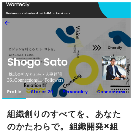
Open in app
Business social network with 4M professionals
Shogo Sato
株式会社かたわら / 人事顧問
361
Connections
114
Followers
Profile
Stories 20
Personality
Connections
、
組織創りのすべてを
あなた
。
×
のかたわらで
組織開発
組