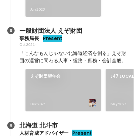
Jan 2023
一般財団法人 えぞ財団
事務局長
Present
Oct 2021
-
「こんなもんじゃない北海道経済を創る」えぞ財
団の運営に関わる人事・総務・庶務・会計全般。
えぞ財団望年会
L47 LOCAL 
Dec 2021
May 2021
北海道 北斗市
人材育成アドバイザー
Present