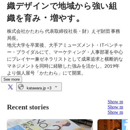
織デザインで地域から強い組
・
。
織を育み
増やす
株式会社かたわら 代表取締役社長・財）えぞ財団 事務
局長。

地元大学を卒業後、大手アミューズメント・ITベンチャ
ー・ブライダルにて、マーケティング・人事部署を中心
にプレイヤー兼ゼネラリストとして成果追求と横断的な
マネジメントを同時に経験した強みを活かし、2019年
より個人屋号「かたわら」にて開業。
See more
katawara.jp
+3
Show more
Recent stories
Show more
Show more