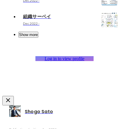
Dec 2022
-
組織サーベイ
Dec 2022
-
Show more
Log in to view profile
Shogo Sato