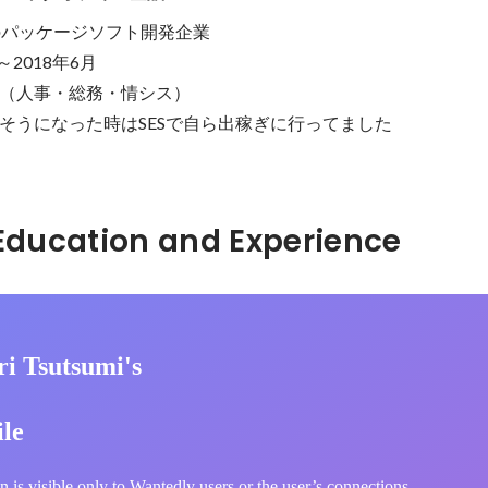
のパッケージソフト開発企業

2018年6月

（人事・総務・情シス）

そうになった時はSESで自ら出稼ぎに行ってました
Hidden: Education and Experience	
ri Tsutsumi's
ile
n is visible only to Wantedly users or the user’s connections