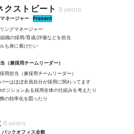
ネクストビート
8 years
グマネージャー
Present
リングマネージャー

組織の採用/育成/評価などを担当

ルも身に着けたい
担当（兼採用チームリーダー）
採用担当（兼採用チームリーダー）

バーはほぼ全員自分が採用に関わってます

00ポジションある採用全体の仕組みを考えたり

務の効率化を図ったり
社
6 years
・バックオフィス全般