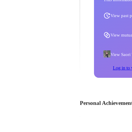
View past p
View mutua
View Saori T
Log in to 
Personal Achievemen