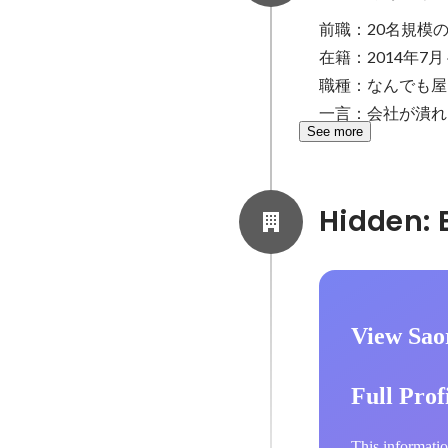
前職：20名規模
在籍：2014年7月～
職種：なんでも屋
一言：会社が潰れ
See more
View Sao
Full Prof
This informatio