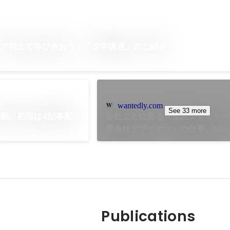
ニア同士で学び合おう！「夕学講座」のご紹介
wantedly.com
See 33 more
動。初回は4記事配
会社ごとに見る『受託デザイナ
業会社デザイナー』の仕事。Vol.
Publications