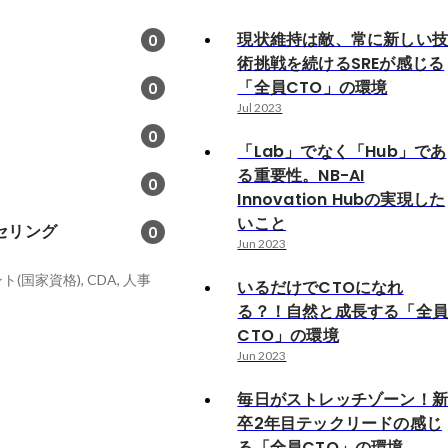
現状維持は敵、常に新しい
0
術挑戦を続けるSREが感じる
「全員CTO」の環境
0
Jul 2023
0
「Lab」でなく「Hub」であ
る重要性。NB-AI
0
Innovation Hubの実現した
いこと
セリング
0
Jun 2023
国家資格), CDA, 人事
いるだけでCTOになれ
る？！自然と成長する「全
CTO」の環境
Jun 2023
毎日がストレッチゾーン！
卒2年目テックリードの感じ
る「全員CTO」の環境