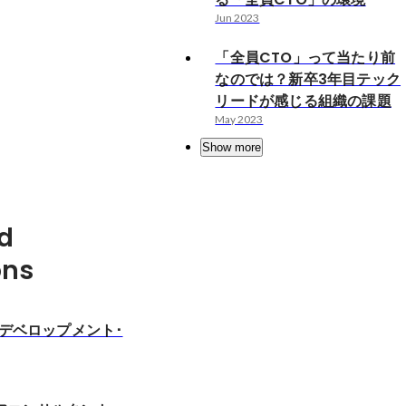
Jun 2023
「全員CTO」って当たり前
なのでは？新卒3年目テック
リードが感じる組織の課題
May 2023
Show more
d
ons
･デベロップメント･