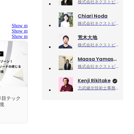
株式会社ネクストビート, 副社長 COO
Chiari Noda
株式会社ネクストビート, COO
Show more
Show more
Show more
荒木大地
株式会社ネクストビート, 人事企画、労務
Maasa Yamasaki
株式会社ネクストビート, メディア
Kenji Rikitake
力武健次技術士事務所, 所長
年目テック
境