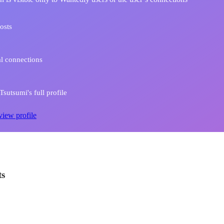
osts
l connections
sutsumi's full profile
view profile
ts