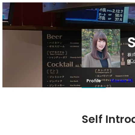
株
0
Co
Profile
Stories 35
Self Intr