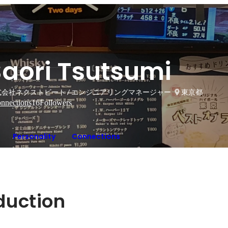
Saori Tsutsumi
式会社ネクストビート / エンジニアリングマネージャー
東京都
nnections
16
Followers
Personality
Connections
oduction