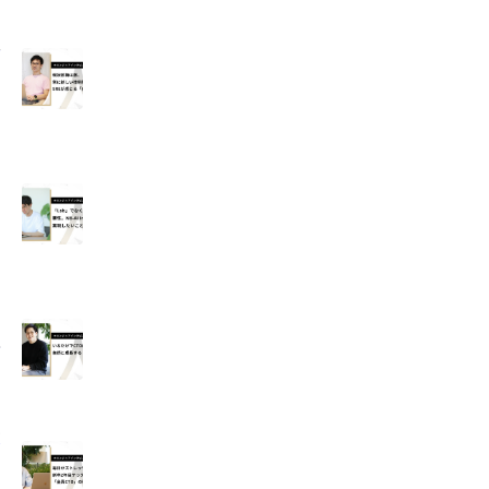
技
員
新