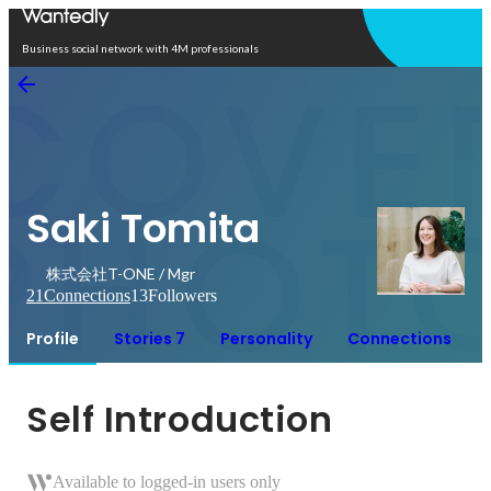
Open in app
Business social network with 4M professionals
Saki Tomita
株式会社T-ONE / Mgr
21
Connections
13
Followers
Profile
Stories 7
Personality
Connections
Self Introduction
Available to logged-in users only