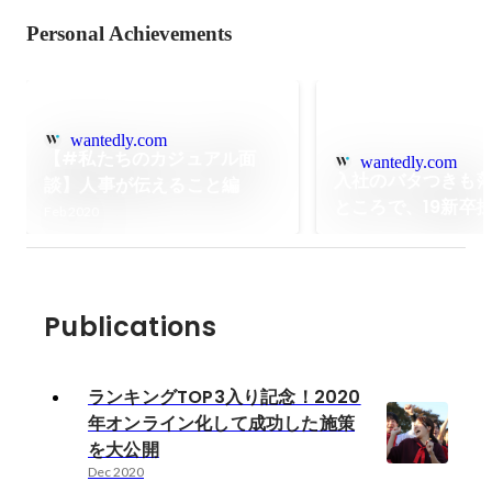
Personal Achievements
wantedly.com
【#私たちのカジュアル面
wantedly.com
入社のバタつきも
談】人事が伝えること編
ところで、19新卒
Feb 2020
の人事と振り返る
Publications
ランキングTOP3入り記念！2020
年オンライン化して成功した施策
を大公開
Dec 2020