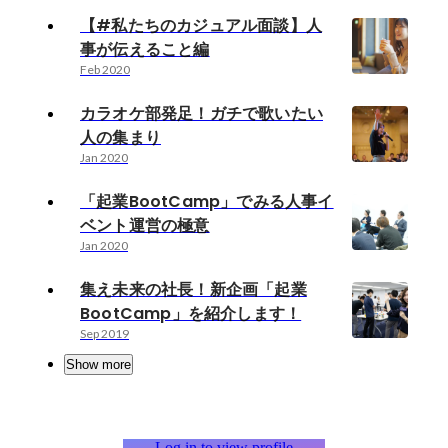
【#私たちのカジュアル面談】人
事が伝えること編
Feb 2020
カラオケ部発足！ガチで歌いたい
人の集まり
Jan 2020
「起業BootCamp」でみる人事イ
ベント運営の極意
Jan 2020
集え未来の社長！新企画「起業
BootCamp」を紹介します！
Sep 2019
Show more
Log in to view profile