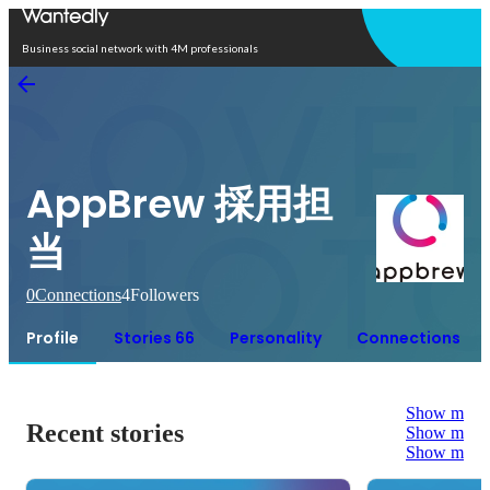
Open in app
Business social network with 4M professionals
AppBrew 採用担
当
0
Connections
4
Followers
Profile
Stories 66
Personality
Connections
Show more
Recent stories
Show more
Show more