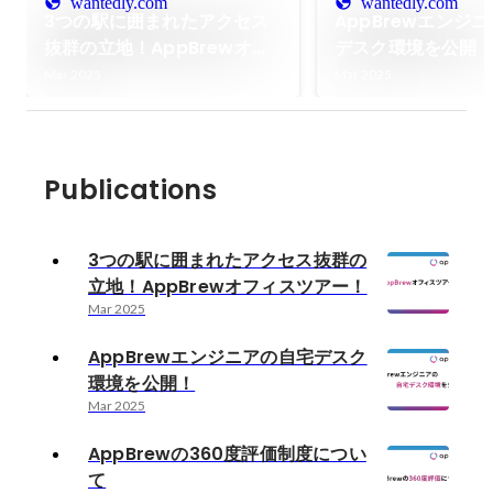
wantedly.com
wantedly.com
3つの駅に囲まれたアクセス
AppBrewエンジ
抜群の立地！AppBrewオフ
デスク環境を公開
ィスツアー！
Mar 2025
Mar 2025
Publications
3つの駅に囲まれたアクセス抜群の
立地！AppBrewオフィスツアー！
Mar 2025
AppBrewエンジニアの自宅デスク
環境を公開！
Mar 2025
AppBrewの360度評価制度につい
て