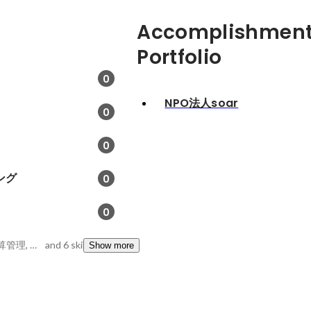
Accomplishment
Portfolio
0
NPO法人soar
0
0
ング
0
0
スケジュール管理, 予算管理, データ解析
and 6 skills
Show more