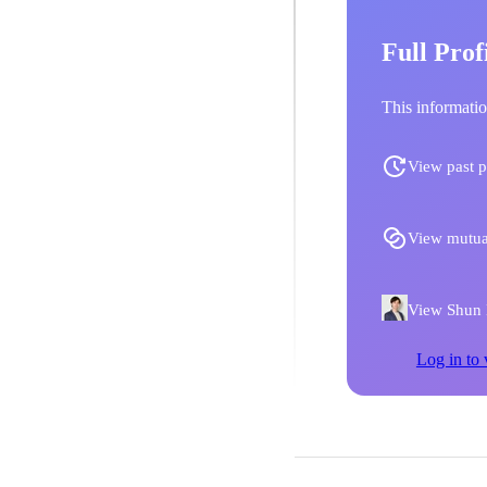
Full Prof
This informatio
View past p
View mutua
View Shun M
Log in to 