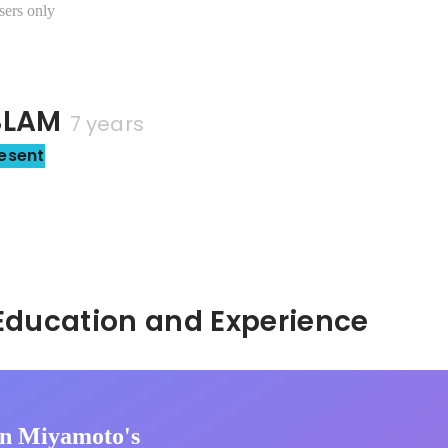
sers only
LAM
7 years
esent
Hidden: Education and Experience	
n Miyamoto's