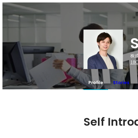
株式
18
C
Profile
Stories
Self Intr