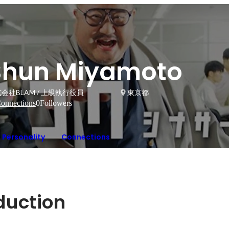
Shun Miyamoto
会社BLAM / 上級執行役員
東京都
onnections
0
Followers
Personality
Connections
oduction