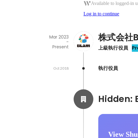
Available to logged-in u
Log in to continue
株式会社B
Mar 2023
-
Present
上級執行役員
Pr
執行役員
Oct 2018
View Shu