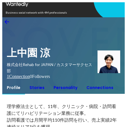
Open in app
Business social network with 4M professionals
上中園 涼
株式会社Rehab for JAPAN / カスタマーサクセス
部
1
Connection
0
Followers
Profile
Stories
Personality
Connections
理学療法士として、11年、クリニック・病院・訪問看
護にてリハビリテーション業務に従事。

訪問看護では月間平均110件訪問を行い、売上実績2年
連続エリア1位を獲得。
