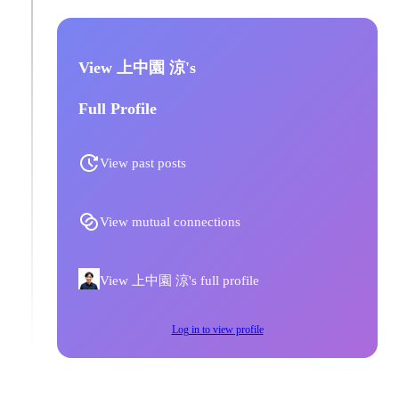
View 上中園 涼's
Full Profile
View past posts
View mutual connections
View 上中園 涼's full profile
Log in to view profile