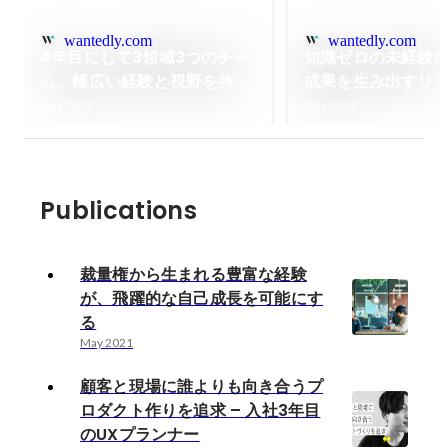
wantedly.com
wantedly.com
4年目にして3領域3つのチー
知識ゼロの未経験
ム、幅広い経験と視野を持つ
成果を生み出すリー
エンジニア
入社４年目のプロ
May 2021
May 2021
ジャー
Publications
裁量権から生まれる豊富な経験
が、飛躍的な自己成長を可能にす
る
May 2021
顧客と現場に誰よりも向き合うプ
ロダクト作りを追求 – 入社3年目
のUXプランナー