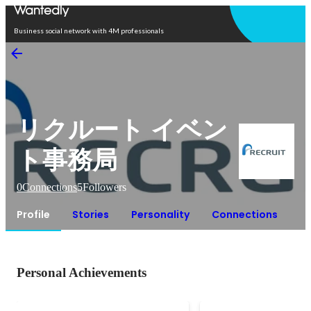
Open in app
Business social network with 4M professionals
リクルート イベン
ト事務局
0
Connections
5
Followers
Profile
Stories
Personality
Connections
Personal Achievements