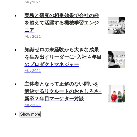
May 2021
実務と研究の相乗効果で会社の枠
を超えて活躍する機械学習エンジ
ニア
May 2021
知識ゼロの未経験から大きな成果
を生み出すリーダーに-入社４年目
のプロダクトマネジャー
May 2021
主体者となって正解のない問いを
解決するリクルートのおもしろさ-
新卒２年目マーケター対談
May 2021
Show more