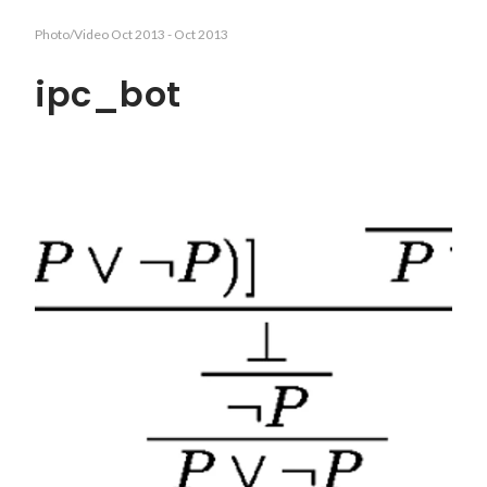
Photo/Video
Oct 2013
-
Oct 2013
ipc_bot