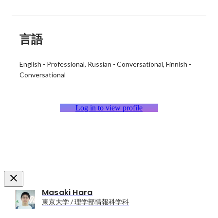
言語
English
-
Professional
Russian
-
Conversational
Finnish
-
Conversational
Log in to view profile
Masaki Hara
東京大学 / 理学部情報科学科