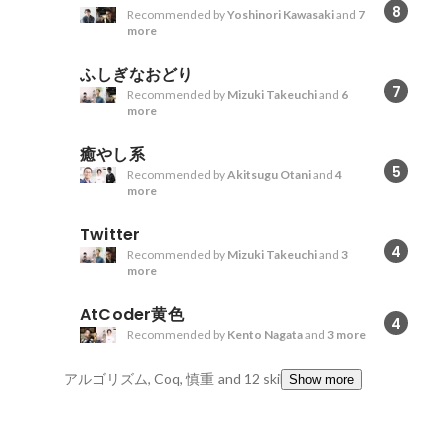
8
Recommended by
Yoshinori Kawasaki
and
7
more
ふしぎなおどり
7
Recommended by
Mizuki Takeuchi
and
6
more
癒やし系
5
Recommended by
Akitsugu Otani
and
4
more
Twitter
4
Recommended by
Mizuki Takeuchi
and
3
more
AtCoder黄色
4
Recommended by
Kento Nagata
and
3 more
アルゴリズム, Coq, 慎重
and 12 skills
Show more