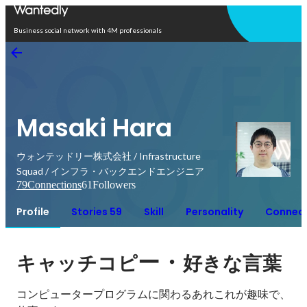
Open in app
Business social network with 4M professionals
Masaki Hara
ウォンテッドリー株式会社 / Infrastructure
Squad / インフラ・バックエンドエンジニア
79
Connections
61
Followers
Profile
Stories 59
Skill
Personality
Connect
ー・
キャッチコピ
好きな言葉
コンピュータープログラムに関わるあれこれが趣味で、