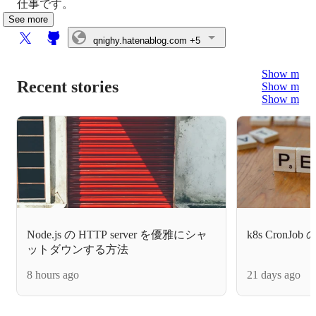
仕事です。
See more
qnighy.hatenablog.com
+5
Show more
Recent stories
Show more
Show more
Node.js の HTTP server を優雅にシャ
k8s CronJ
ットダウンする方法
8 hours ago
21 days ago