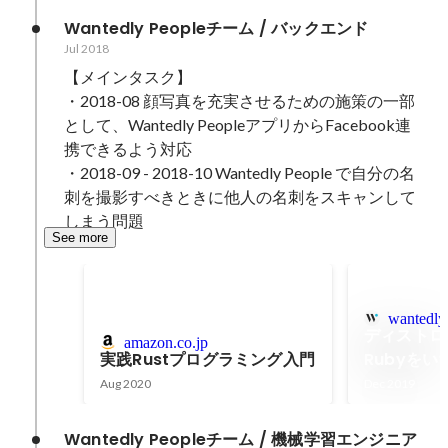
Wantedly Peopleチーム / バックエンド
Jul 2018
【メインタスク】

・2018-08 顔写真を充実させるための施策の一部
として、Wantedly PeopleアプリからFacebook連
携できるよう対応

・2018-09 - 2018-10 Wantedly People で自分の名
刺を撮影すべきときに他人の名刺をスキャンして
しまう問題
See more
wantedly
ディストロ
amazon.co.jp
実践Rustプログラミング入門
Rubyを
Aug 2020
Dec 2019
Wantedly Peopleチーム / 機械学習エンジニア