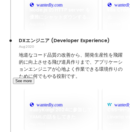
wantedly.com
wantedly
Node.js の HTTP server を
k8s Cro
優雅にシャットダウンする方
止
法
Aug 2026
Jul 2026
DXエンジニア (Developer Experience)
Aug 2020
地道なコード品質の改善から、開発生産性を飛躍
的に向上させる飛び道具作りまで、アプリケーシ
ョンエンジニアが心地よく作業できる環境作りの
ために何でもやる役割です。
See more
wantedly.com
wantedly
RubyKaigi 2024に参加して
CSS-in-
YAMLの話をしてきた
Linaria v
書き
May 2024
Dec 2023