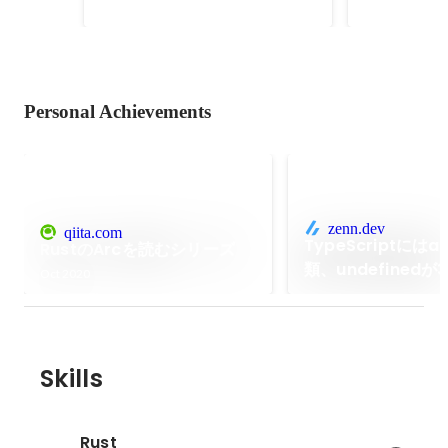
Personal Achievements
zenn.dev
qiita.com
TypeScriptには
RustのArcを読むシリーズ
類、undefinedが
Oct 2020
Skills
Rust