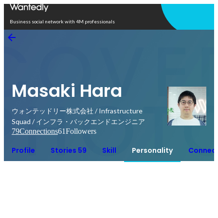
Open in app
Business social network with 4M professionals
Masaki Hara
ウォンテッドリー株式会社 / Infrastructure
Squad / インフラ・バックエンドエンジニア
79
Connections
61
Followers
Profile
Stories 59
Skill
Personality
Connect