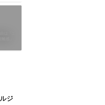
理由は「エ
距離感」
ルジ