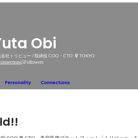
Yuta Obi
会社トリビュー / 取締役 COO・CTO
TOKYO
onnections
5
Followers
Personality
Connections
ld!!
役 COO 兼 CTO。美容医療プラットフォーム「トリビュー」