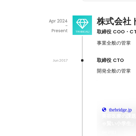
株式会社
Apr 2024
-
Present
取締役 COO・C
事業全般の管掌
取締役 CTO
Jun 2017
開発全般の管掌
thebridge.jp
美容医療の課
ゃ賢い小学生
ーマンを調べる
Jan 2021