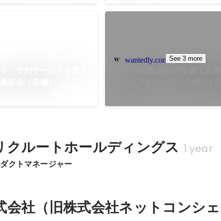
See 3 more
wantedly.com
コミ・予約サービスを支え
アプリDL数が25万を超えた
フ座談会（前編）
ンジニアとユーザーの程よい
Dec 2019
リクルートホールディングス
1 year
ロダクトマネージャー
式会社（旧株式会社ネットコンシェ