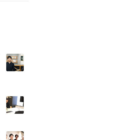
」
マ
ー
座
ー
座