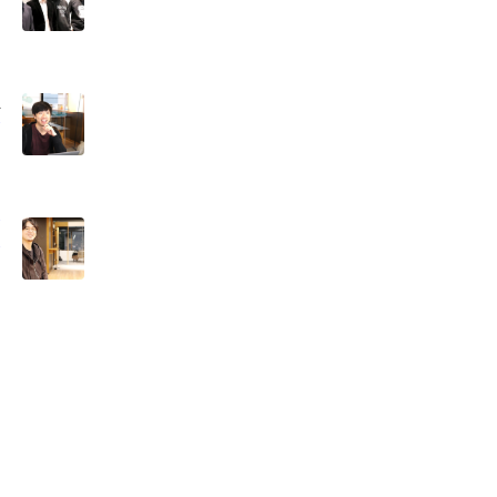
ザ
ー
る