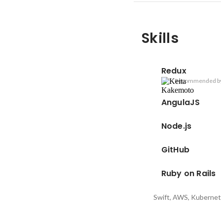
Skills
Redux
Recommended b
AngulaJS
Node.js
GitHub
Ruby on Rails
Swift, AWS, Kuberne