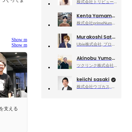
株式会社トリビュー, 開発部 マネージャー
Kenta Yamamoto
株式会社primeNumber, 取締役執行役員CIO
Murakoshi Satoru
Show more
Ubie株式会社, プロダクトデザイナー
Show more
Akinobu Yumoto
ツクリンク株式会社, エンジニアリングマネージャー
keiichi sasaki
株式会社ウゴカス, 代表取締役
を支える