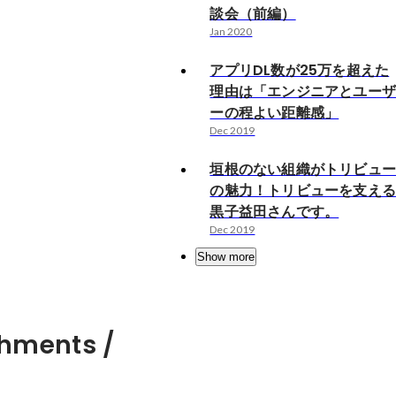
談会（前編）
Jan 2020
アプリDL数が25万を超えた
理由は「エンジニアとユー
ーの程よい距離感」
Dec 2019
垣根のない組織がトリビュ
の魅力！トリビューを支え
黒子益田さんです。
Dec 2019
Show more
hments /