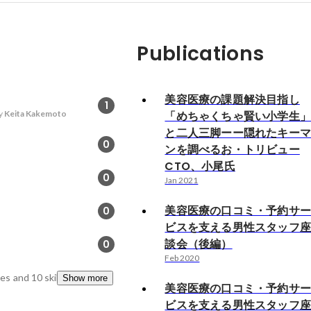
Publications
美容医療の課題解決目指し
1
y
Keita Kakemoto
「めちゃくちゃ賢い小学生
と二人三脚ーー隠れたキー
0
ンを調べるお・トリビュー
CTO、小尾氏
0
Jan 2021
美容医療の口コミ・予約サ
0
ビスを支える男性スタッフ
談会（後編）
0
Feb 2020
tes
and 10 skills
Show more
美容医療の口コミ・予約サ
ビスを支える男性スタッフ