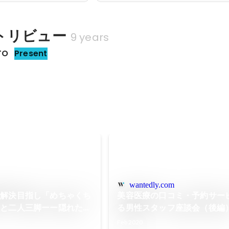
トリビュー
9 years
TO
Present
wantedly.com
題解決目指し「めちゃくち
美容医療の口コミ・予約サー
」と二人三脚ーー隠れたキ
る男性スタッフ座談会（後編
お・トリビューCTO、
Feb 2020