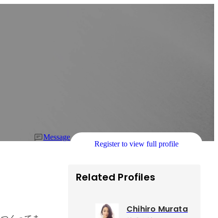
Message
Register to view full profile
Related Profiles
Chihiro Murata
をつくってま