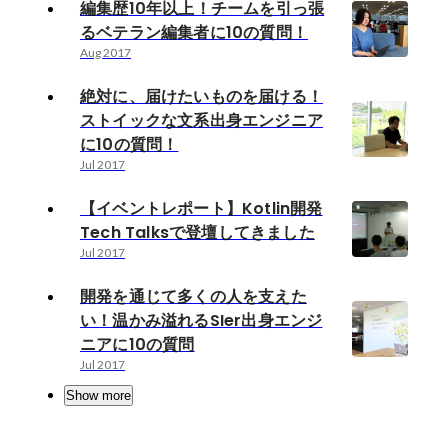
編集歴10年以上！チームを引っ張
るベテラン編集者に10の質問！
Aug 2017
絶対に、届けたいものを届ける！
ストイックな文系出身エンジニア
に10の質問！
Jul 2017
【イベントレポート】Kotlin開発
Tech Talksで登壇してきました
Jul 2017
開発を通じて多くの人を支えた
い！温かみ溢れるSIer出身エンジ
ニアに10の質問
Jul 2017
Show more