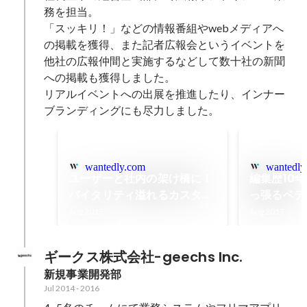
務を担当。

「スッキリ！」などの情報番組やwebメディアへ
の掲載を獲得、また記者広報会というイベントを
他社の広報仲間と実施するなどして数十社の新聞
への掲載も獲得しました。

リアルイベントへの出展を推進したり、インナー
ブランディングにも尽力しました。
wantedly.com
wantedly
ユーザーと社内の架け橋に！
編集歴10
バイタリティ溢れるカスタマ
っ張るベテ
ーサポートに10の質問！
質問！
Aug 2017
Aug 2017
ギークス株式会社-geechs Inc.
新規事業開発部
Jul 2014
-
2016