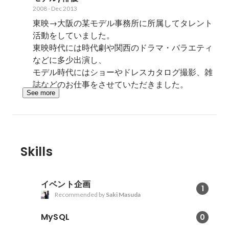
2008
-
Dec 2013
東映→大阪の某モデル事務所に所属してタレント
活動をしていました。

東映時代には時代劇や関西のドラマ・バラエティ
などに多少出演し、

モデル時代にはショーやドレスカタログ撮影、雑
誌などのお仕事をさせていただきました。
See more
Skills
イベント企画
1
Recommended by
Saki Masuda
MySQL
0