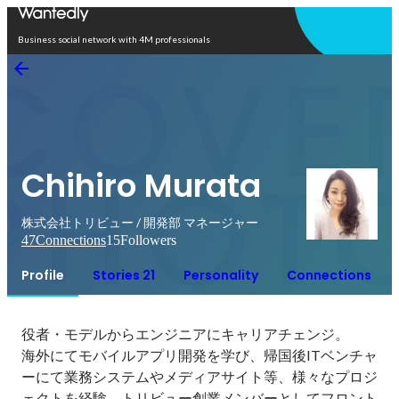
Open in app
Business social network with 4M professionals
Chihiro Murata
株式会社トリビュー / 開発部 マネージャー
47
Connections
15
Followers
Profile
Stories 21
Personality
Connections
役者・モデルからエンジニアにキャリアチェンジ。

海外にてモバイルアプリ開発を学び、帰国後ITベンチャ
ーにて業務システムやメディアサイト等、様々なプロジ
ェクトを経験。トリビュー創業メンバーとしてフロント