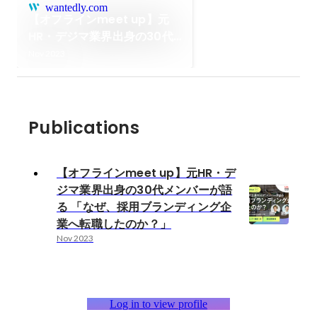
wantedly.com
【オフラインmeet up】元
HR・デジマ業界出身の30代
メンバーが語る 「なぜ、採用
Nov 2023
ブランディング企業へ転職し
たのか？」
Publications
【オフラインmeet up】元HR・デ
ジマ業界出身の30代メンバーが語
る 「なぜ、採用ブランディング企
業へ転職したのか？」
Nov 2023
Log in to view profile