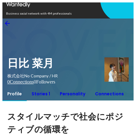
Open in app
Business social network with 4M professionals
日比 菜月
株式会社No Company / HR
0
Connections
0
Followers
Profile
Stories 1
Personality
Connections
スタイルマッチで社会にポジ
ティブの循環を