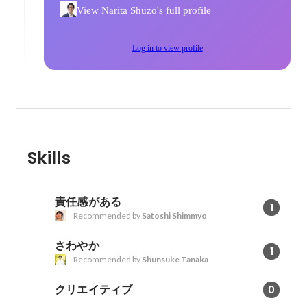
View Narita Shuzo's full profile
Log in to view profile
Skills
責任感がある
1
Recommended by
Satoshi Shimmyo
さわやか
1
Recommended by
Shunsuke Tanaka
クリエイティブ
0