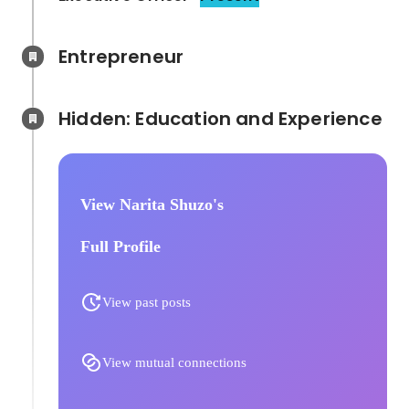
Entrepreneur
Hidden: Education and Experience	
View Narita Shuzo's
Full Profile
View past posts
View mutual connections