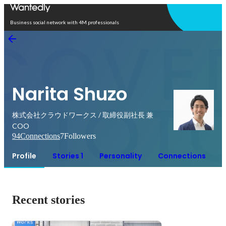
Open in app
Business social network with 4M professionals
Narita Shuzo
株式会社クラウドワークス / 取締役副社長 兼
COO
94
Connections
7
Followers
Profile
Stories 1
Personality
Connections
Recent stories