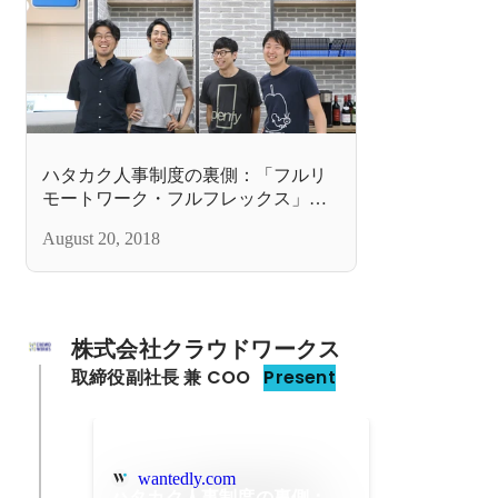
ハタカク人事制度の裏側：「フルリ
モートワーク・フルフレックス」
「ラーニングアニマル予算制度」を
August 20, 2018
開始したワケ
株式会社クラウドワークス
取締役副社長 兼 COO
Present
wantedly.com
ハタカク人事制度の裏側：