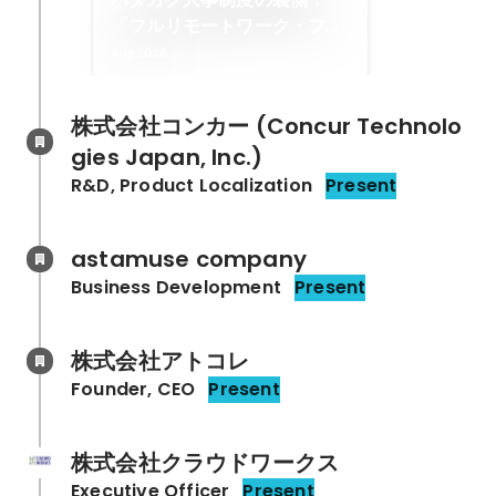
「フルリモートワーク・フル
フレックス」「ラーニングア
Aug 2018
ニマル予算制度」を開始した
ワケ
株式会社コンカー (Concur Technolo
gies Japan, Inc.)
R&D, Product Localization
Present
astamuse company
Business Development
Present
株式会社アトコレ
Founder, CEO
Present
株式会社クラウドワークス
Executive Officer
Present