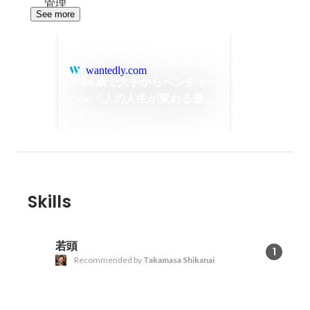
管理
See more
wantedly.com
＜34歳で大手からベンチャー
へ＞「人の人生が変わる最初
の機会を創出する」転職サク
May 2022
セスコンサルタント
Skills
若頭
1
Recommended by
Takamasa Shikanai