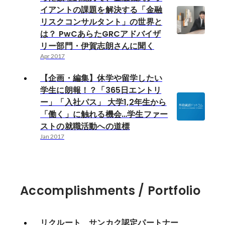
イアントの課題を解決する「金融
リスクコンサルタント」の世界と
は？ PwCあらたGRCアドバイザ
リー部門・伊賀志朗さんに聞く
Apr 2017
【企画・編集】休学や留学したい
学生に朗報！？「365日エントリ
ー」「入社パス」 大学1,2年生から
「働く」に触れる機会…学生ファー
ストの就職活動への道標
Jan 2017
Accomplishments / Portfolio
リクルート サンカク認定パートナー