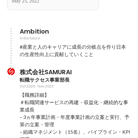
May 25, 2022
ト
Ambition
In the future
#産業と人のキャリアに成長の分岐点を作り日本
の生産性向上に貢献していくこと
株式会社SAMURAI
転職サクセス事業部長
Oct 2020
-
Nov 2025
【職務詳細】

＃転職関連サービスの再建・収益化・継続的な事
業成長

– 3ヵ年事業計画・年度事業計画の立案と実行、予
算の立案・管理

– 組織マネジメント（15名）、パイプライン・KPI