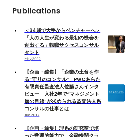
Publications
＜34歳で大手からベンチャーへ＞
「人の人生が変わる最初の機会を
創出する」転職サクセスコンサル
タント
May 2022
【企画・編集】「企業の土台を作
る“守りのコンサル”」PwCあらた
有限責任監査法人佐藤さんインタ
ビュー 入社2年で“マネジメント
層の目線”が求められる監査法人系
コンサルの仕事とは
Jun 2017
【企画・編集】理系の研究室で培
った数理的能力で、金融機関クラ