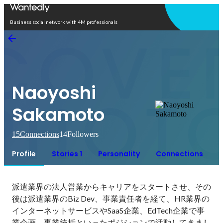
Open in app
Business social network with 4M professionals
Naoyoshi
Sakamoto
15
Connections
14
Followers
Profile
Stories 1
Personality
Connections
派遣業界の法人営業からキャリアをスタートさせ、その
後は派遣業界のBiz Dev、事業責任者を経て、HR業界の
インターネットサービスやSaaS企業、EdTech企業で事
業企画、事業統括といったポジションで活動してきまし