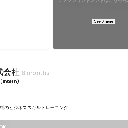
-Keio SFC-
ファッショントレンドはこう作ら
ntrepreneurship
性の消費行動から見るSCのブラ
メント〜
使館、米国カウンシル、
See 3 more
Cフォーラムが連携して開
の学生を対象にソーシャ
るアントレプレナーシッ
プログラム。 【詳
のゴールデンシルクの
販売する事業プランでプ
【結果】 全国
株式会社
8 months
チームの中で最優秀賞を
ntern)
バーレー研修に招待され
料のビジネススキルトレーニング
OK