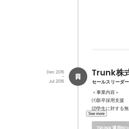
U.S. Embassy
TOMODACHI E
Seminar
【概要】 米国大
一般社団法人SF
催する、日本全国
ルビジネスにおけ
プを養成する合宿型
細】 カンボジア
糸・織物を日本で
レゼンテーションを行う。 
Trunk
Dec 2015
から参加した30
-
Jul 2016
セールスリーダー(I
受賞し、シリコン
る。
＜事業内容＞

⑴新卒採用支援

⑵学生に対する無
See more
TRUNK運用BO