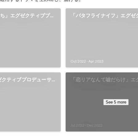
たち」エグゼクティブプロ
「バタフライナイフ」エグゼ
ロデューサー
Oct 2022
-
Apr 2023
グゼクティブプロデューサ
「恋リアなんて嘘だらけ」エ
ブプロデューサー
See 5 more
Jul 2022
-
Dec 2022