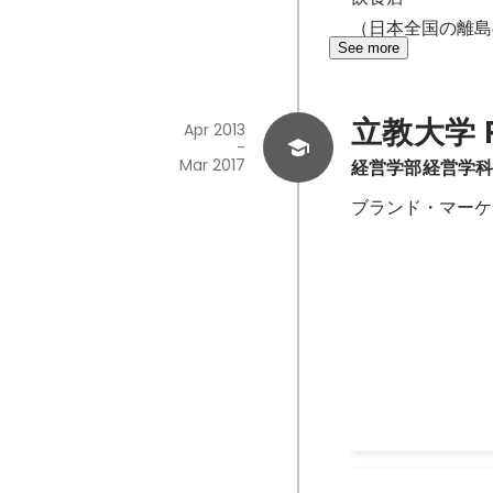
（日本全国の離島
See more
立教大学 Ri
Apr 2013
-
Mar 2017
経営学部経営学
ブランド・マーケ
ソーシャルビ
【概要】 カンボジアの
人々の不幸をなく
以上の現地経営者
拓やNPO法人と
を試みたが、素材
中、どうにか売れ