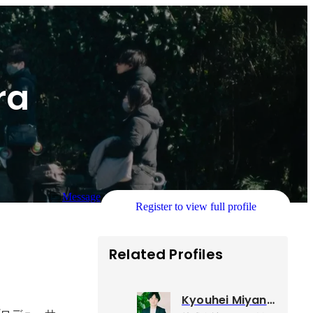
ra
Message
Register to view full profile
Related Profiles
。
Kyouhei Miyanisi