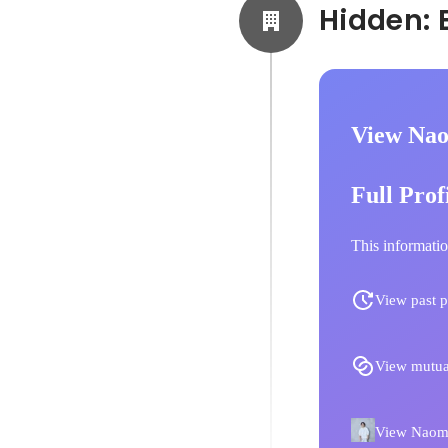
View Nao
Full Prof
This informatio
View past p
View mutua
View Naomic