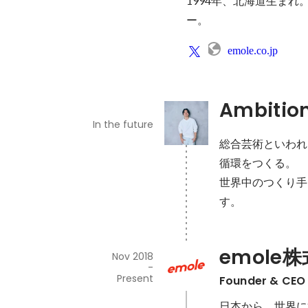
1994年、北海道生まれ
ー。
emole.co.jp
Ambitio
In the future
総合芸術といわれ
循環をつくる。

世界中のつくり手
す。
emole
Nov 2018
-
Present
Founder & CEO
日本から、世界に