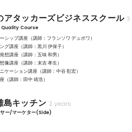
のアタッカーズビジネススクール
3
l Quality Course
ーシップ講座（講師：フランソワ デュボワ）

ング講座（講師：黒川 伊保子）

発想講座（講師：五味 和男）

想像講座（講師：末吉 孝生）

ニケーション講座（講師：中谷 彰宏）

座（講師：田中 靖浩）
離島キッチン
2 years
ー/マーケター(Side)