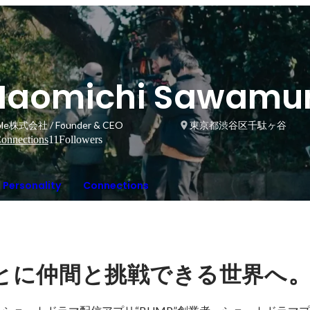
Naomichi Sawamu
le株式会社 / Founder & CEO
東京都渋谷区千駄ヶ谷
onnections
11
Followers
Personality
Connections
とに仲間と挑戦できる世界へ