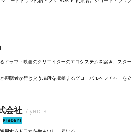
。ショートドラマ配信アプリ“BUMP”創業者。ショートドラマ
n
るドラマ・映画のクリエイターのエコシステムを築き、スター
と視聴者が行き交う場所を構築するグローバルベンチャーを立
株式会社
7 years
Present
通用するドラマを生み出し、届ける。