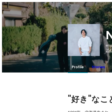
emo
25
C
Profile
Stories
"
"
好き
なこ