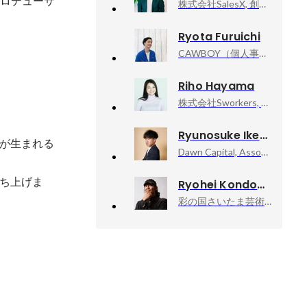
プロデューサ
株式会社SalesX, 創業者/会長
Ryota Furuichi
CAWBOY（個人事業主・屋号）, 代表
Riho Hayama
株式会社Sworkers, 代表取締役 社長
Ryunosuke Ikeda
が生まれる
Dawn Capital, Associate（Branding / Community）
ち上げま
Ryohei Kondo
彩の国さいたま芸術劇場, 次期芸術監督