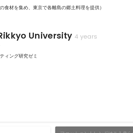
の食材を集め、東京で各離島の郷土料理を提供）
kkyo University
4 years
科
ティング研究ゼミ
ジネスプロジェクトの実施
ゴールデンシルクの糸・織物を日本で販売する事業 【詳細】 経済的に貧しい
していきたいという思いから、3度のカンボジア視察を行い、村に住み込
との対話や、様々なショップ巡りを通して、日本で販売するものを決め
の提携を行う。 日本で、何度も製品企画をし、消費者アンケートを取り
や生産現場の特性上、売れる製品作りが難しく、プロジェクトは難航。
る方法を考えようと視点を変え、日本の織物工場と提携を試みました。