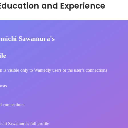
Hidden: Education and Experience	
michi Sawamura's
ile
n is visible only to Wantedly users or the user’s connections
osts
l connections
hi Sawamura's full profile