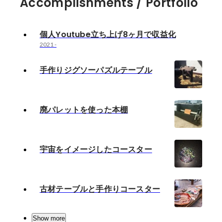
Accomplishments / Portfolio
個人Youtube立ち上げ8ヶ月で収益化
2021
-
手作りジグソーパズルテーブル
廃パレットを使った本棚
宇宙をイメージしたコースター
古材テーブルと手作りコースター
Show more