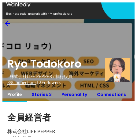
Open in app
Business social network with 4M professionals
Ryo Todokoro
株式会社LIFE PEPPER / 執行役員
39
Connections
12
Followers
Profile
Stories 3
Personality
Connections
全員経営者
株式会社LIFE PEPPER
