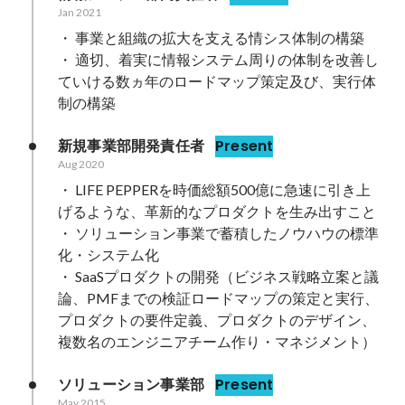
Jan 2021
・ 事業と組織の拡大を支える情シス体制の構築

・ 適切、着実に情報システム周りの体制を改善し
ていける数ヵ年のロードマップ策定及び、実行体
制の構築
新規事業部開発責任者
Present
Aug 2020
・ LIFE PEPPERを時価総額500億に急速に引き上
げるような、革新的なプロダクトを生み出すこと

・ ソリューション事業で蓄積したノウハウの標準
化・システム化

・ SaaSプロダクトの開発（ビジネス戦略立案と議
論、PMFまでの検証ロードマップの策定と実行、
プロダクトの要件定義、プロダクトのデザイン、
複数名のエンジニアチーム作り・マネジメント）
ソリューション事業部
Present
May 2015