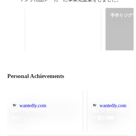
アイデアソン・ハッカソン【家庭
手作りジグ
のエネルギー管理アプリ】最優秀
賞
Personal Achievements
wantedly.com
wantedly.com
LIFE PEPPERのインターン生
🌐インターン生 
紹介！
ー第2弾🌐
Jun 2016
Jul 2016