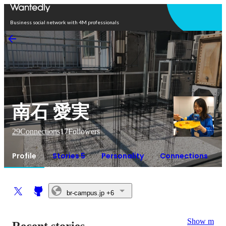
Open in app
Business social network with 4M professionals
南石 愛実
29
Connections
17
Followers
Profile
Stories 5
Personality
Connections
br-campus.jp
+6
Show more
Recent stories