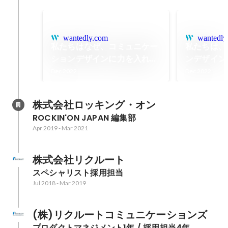
wantedly.com
wantedly
私たちはなぜ、コミュニケー
私たちは、
ションデザインに力を入れる
ンデザイン
のか｜SmartHRコムデのい
いきたいのか
Dec 2022
Dec 2022
ま（前編）
ムデのいま
株式会社ロッキング・オン
ROCKIN'ON JAPAN 編集部
Apr 2019
-
Mar 2021
株式会社リクルート
スペシャリスト採用担当
Jul 2018
-
Mar 2019
(株)リクルートコミュニケーションズ
プロダクトマネジメント1年 / 採用担当4年