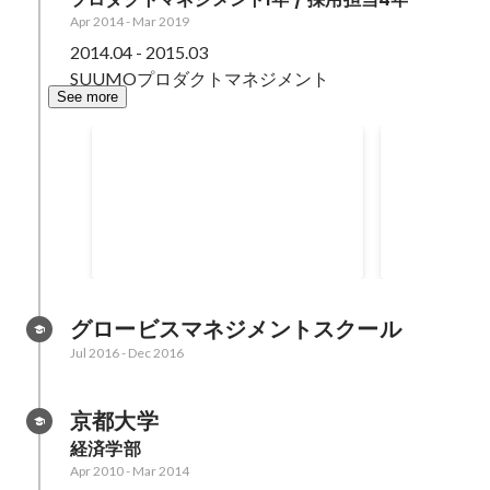
Apr 2014
-
Mar 2019
2014.04 - 2015.03

SUUMOプロダクトマネジメント
See more
集合型インターンシップ／全
日本橋ハー
学生対象
ロer向け
【関連記事】 ■お遊びじゃない、
ビジネスの本当の厳しさを肌で感
じてほしかった URL：https://br-
Apr 2015
-
Jun 2018
campus.jp/articles/report/36 ■学生
たちが挑むのは、プロも頭を抱え
る超難問 URL：https://br-
グロービスマネジメントスクール
campus.jp/articles/report/43 ■本物
Jul 2016
-
Dec 2016
の課題、本物の提案。インターン
シップを通じて参加者が学んだこ
と、得たこと URL：https://br-
京都大学
campus.jp/articles/report/46
経済学部
Apr 2010
-
Mar 2014