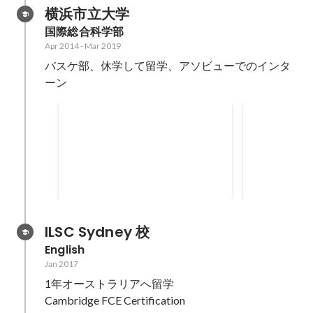
横浜市立大学
国際総合科学部
Apr 2014
-
Mar 2019
バスケ部、休学して留学、アソビューでのインタ
ーン
横浜CSR動画
ベビーカー
マベビプロ
横浜市の中小企業にヒアリングを
横浜市の回遊
行い、大学生の視点からCSR報告
連れファミリ
書を作成 最終的にビデオレポート
ーカーをレン
Jul 2018
Jul 2017
に編集してリリースまで行う
たプロジェク
ILSC Sydney 校
English
Jan 2017
1年オーストラリアへ留学
