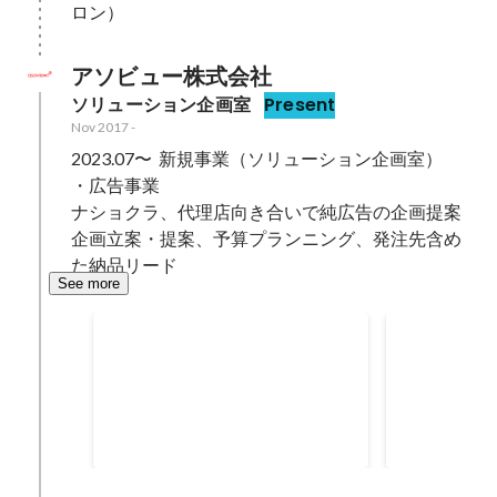
ロン）
アソビュー株式会社
ソリューション企画室
Present
Nov 2017
-
2023.07〜  新規事業（ソリューション企画室）

・広告事業

ナショクラ、代理店向き合いで純広告の企画提案

企画立案・提案、予算プランニング、発注先含め
た納品リード
See more
全社No.1賞
月間MVP(
産性)
Dec 2019