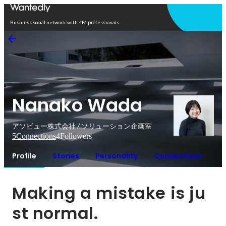
Open in app
Business social network with 4M professionals
Nanako Wada
アソビュー株式会社 / ソリューション企画室
5
Connections
4
Followers
Profile
Stories
Personality
Connections
Making a mistake is ju
st normal.