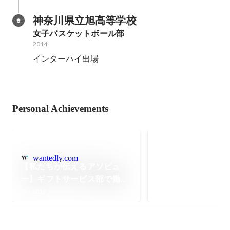
神奈川県立旭高等学校
女子バスケットボール部
2014
インターハイ出場
Personal Achievements
社内No.1賞（個人／
wantedly.com
【私たちが伝えるアソビュ
ー】ギフトサービス部で働く
私がよく笑い、仕事が楽し
Oct 2019
い！と感じる理由。