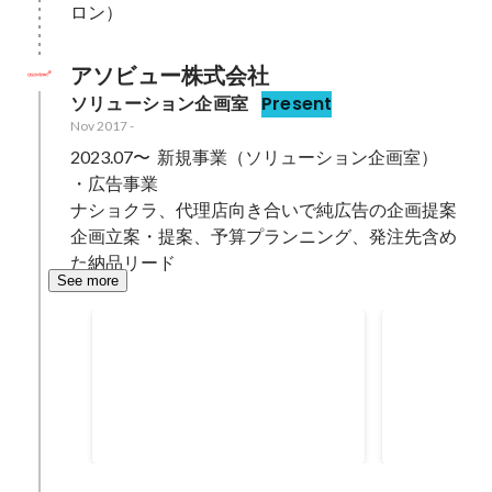
ロン）
アソビュー株式会社
ソリューション企画室
Present
Nov 2017
-
2023.07〜  新規事業（ソリューション企画室）

・広告事業

ナショクラ、代理店向き合いで純広告の企画提案

企画立案・提案、予算プランニング、発注先含め
た納品リード
See more
全社No.1賞
月間MVP(
産性)
Dec 2019