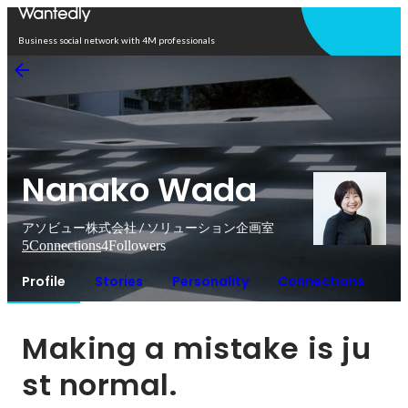
Open in app
Business social network with 4M professionals
Nanako Wada
アソビュー株式会社 / ソリューション企画室
5
Connections
4
Followers
Profile
Stories
Personality
Connections
Making a mistake is ju
st normal.