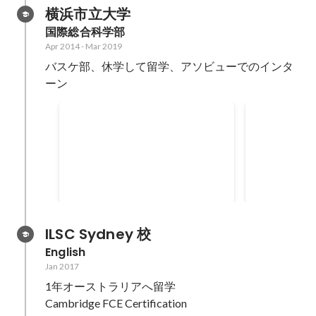
横浜市立大学
国際総合科学部
Apr 2014
-
Mar 2019
バスケ部、休学して留学、アソビューでのインタ
ーン
横浜CSR動画
ベビーカー
マベビプロ
横浜市の中小企業にヒアリングを
横浜市の回遊
行い、大学生の視点からCSR報告
連れファミリ
書を作成 最終的にビデオレポート
ーカーをレン
Jul 2018
Jul 2017
に編集してリリースまで行う
たプロジェク
ILSC Sydney 校
English
Jan 2017
1年オーストラリアへ留学
