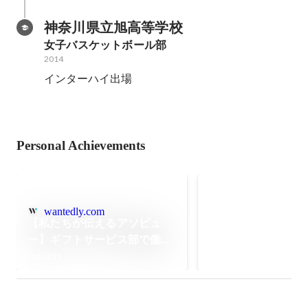
神奈川県立旭高等学校
女子バスケットボール部
2014
インターハイ出場
Personal Achievements
社内No.1賞（個人／
wantedly.com
【私たちが伝えるアソビュ
ー】ギフトサービス部で働く
私がよく笑い、仕事が楽し
Oct 2019
い！と感じる理由。