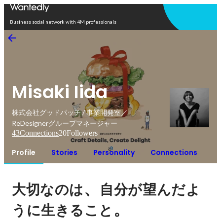
Open in app
Business social network with 4M professionals
Misaki Iida
株式会社グッドパッチ / 事業開発室／
ReDesignerグループマネージャー
43
Connections
20
Followers
Profile
Stories
Personality
Connections
、
大切なのは
自分が望んだよ
。
うに生きること