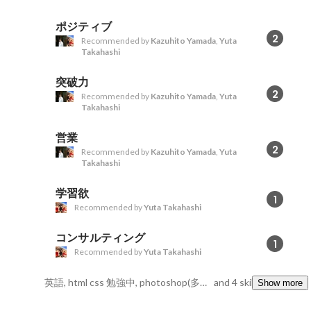
ポジティブ
2
Recommended by
Kazuhito Yamada
,
Yuta
Takahashi
突破力
2
Recommended by
Kazuhito Yamada
,
Yuta
Takahashi
営業
2
Recommended by
Kazuhito Yamada
,
Yuta
Takahashi
学習欲
1
Recommended by
Yuta Takahashi
コンサルティング
1
Recommended by
Yuta Takahashi
英語, html css 勉強中, photoshop(多少)
and 4 skills
Show more