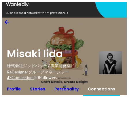
Open in app
Business social network with 4M professionals
Misaki Iida
株式会社グッドパッチ / 事業開発室／
ReDesignerグループマネージャー
43
Connections
20
Followers
Profile
Stories
Personality
Connections