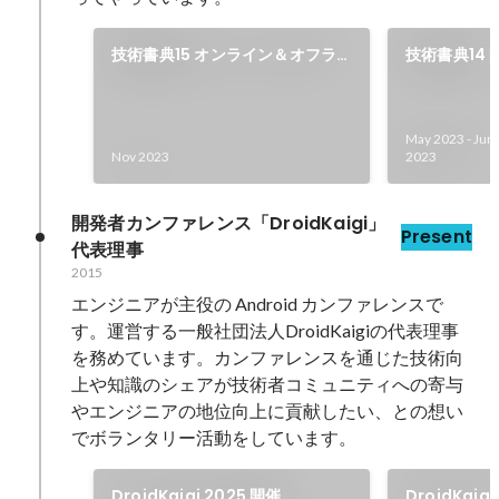
技術書典15 オンライン＆オフラ
技術書典14 
イン開催
May 2023
-
Jun
Nov 2023
2023
開発者カンファレンス「DroidKaigi」
Present
代表理事
2015
エンジニアが主役の Android カンファレンスで
す。運営する一般社団法人DroidKaigiの代表理事
を務めています。カンファレンスを通じた技術向
上や知識のシェアが技術者コミュニティへの寄与
やエンジニアの地位向上に貢献したい、との想い
でボランタリー活動をしています。
DroidKaigi 2025 開催
DroidKaig