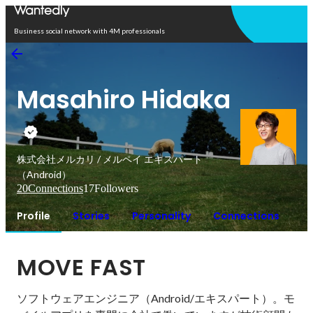
Open in app
Business social network with 4M professionals
Masahiro Hidaka
株式会社メルカリ / メルペイ エキスパート
（Android）
20
Connections
17
Followers
Profile
Stories
Personality
Connections
MOVE FAST
ソフトウェアエンジニア（Android/エキスパート）。モ