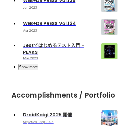
WEB+DB PRESS Vol.135
Jun 2023
WEB+DB PRESS Vol.134
Apr 2023
Jestではじめるテスト入門 -
PEAKS
Mar 2023
Show more
Accomplishments / Portfolio
DroidKaigi 2025 開催
Sep 2025
-
Sep 2025