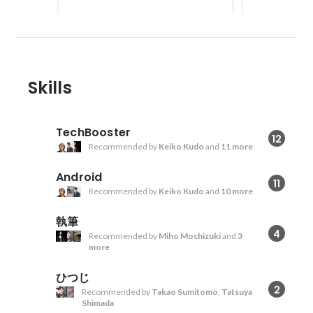
く家に帰るようにしていました。
のマシンラー
時間に都合が付きやすいWebサイ
る）強化学習
ト構築などでアルバイトをしてお
がおもしろい
り、この頃からプログラミングを
的に修士を持
生業にしています。
だろうと大学
Skills
した顔認証な
いて研究して
しく、大変だ
す。
TechBooster
12
Recommended by
Keiko Kudo
and
11 more
Android
11
Recommended by
Keiko Kudo
and
10 more
執筆
4
Recommended by
Miho Mochizuki
and
3
more
ひつじ
2
Recommended by
Takao Sumitomo
,
Tatsuya
Shimada