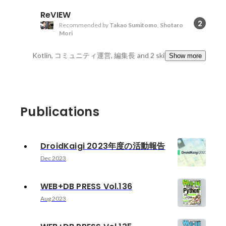
ReVIEW
2
Recommended by
Takao Sumitomo
,
Shotaro
Mori
Kotlin, コミュニティ運営, 編集長
and 2 skills
Show more
Publications
DroidKaigi 2023年度の活動報告
Dec 2023
WEB+DB PRESS Vol.136
Aug 2023