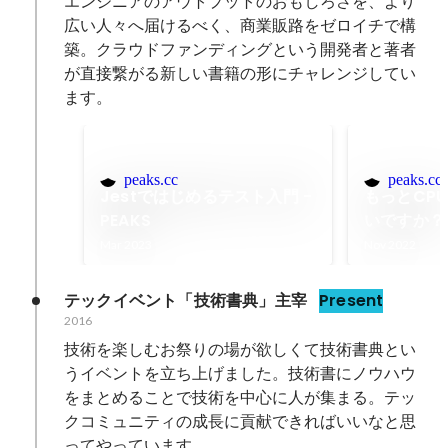
エンジニアのアウトプットのおもしろさを、より
広い人々へ届けるべく、商業販路をゼロイチで構
築。クラウドファンディングという開発者と著者
が直接繋がる新しい書籍の形にチャレンジしてい
ます。
peaks.cc
peaks.cc
Jestではじめるテスト入門 -
もっとCP
PEAKS
いですか？ -
Mar 2023
Nov 2022
テックイベント「技術書典」主宰
Present
2016
技術を楽しむお祭りの場が欲しくて技術書典とい
うイベントを立ち上げました。技術書にノウハウ
をまとめることで技術を中心に人が集まる。テッ
クコミュニティの成長に貢献できればいいなと思
ってやっています。