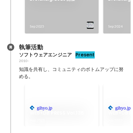
Sep 2025
Sep 2024
執筆活動
ソフトウェアエンジニア
Present
2010
-
知識を共有し、コミュニティのボトムアップに努
める。
gihyo.jp
gihyo.jp
WEB+DB PRESS Vol.136
WEB+DB PR
Aug 2023
Jun 2023