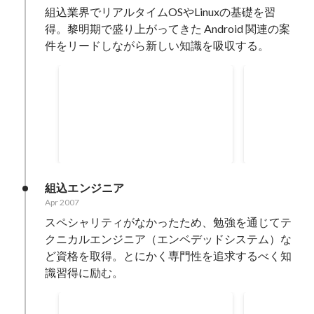
組込業界でリアルタイムOSやLinuxの基礎を習
得。黎明期で盛り上がってきた Android 関連の案
件をリードしながら新しい知識を吸収する。
Embedded Technology
モバイルク
West 2010-2013 登壇
ガラケーからスマホへの移行期間
リアルタイム
だったため、Android技術のテク
業務用ビデオ
ニカルな側面や業界としての活用
フトウェアの
2010
-
2013
Apr 2011
-
Apr 
法、どのように未来が広がってい
キテクト、画
るかをエンジニア向けに講演しま
の国際規格管
した。
の関与しまし
組込エンジニア
Android 
Apr 2007
電・自動車と
スペシャリティがなかったため、勉強を通じてテ
を担当。
クニカルエンジニア（エンベデッドシステム）な
ど資格を取得。とにかく専門性を追求するべく知
識習得に励む。
エンジニアとして日々勉強
組込ソフト