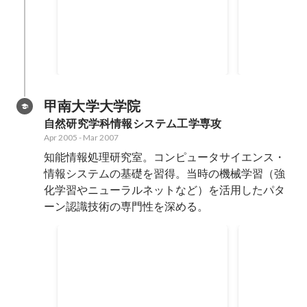
社外／社内問わず勉強会や読書会
主に業務用の
に参加。毎月4、5冊の技術書を読
をしていまし
み、ブログ記事を書くなどしてア
トウェア開発
Apr 2007
-
Apr 2013
Apr 2007
-
Mar 
ウトプット。業務をしながら勉強
μITRON
をする日々でした。
設計や通信制
と連携するロ
甲南大学大学院
の動作原理を
自然研究学科情報システム工学専攻
ーデック規格
Apr 2005
-
Mar 2007
通じてソフト
知能情報処理研究室。コンピュータサイエンス・
ングの基礎を
情報システムの基礎を習得。当時の機械学習（強
化学習やニューラルネットなど）を活用したパタ
ーン認識技術の専門性を深める。
子育てと研究の両立
認知科学に
当時は学生結婚をして子どももい
就職をしよう
たので、学生時代は遊んだ記憶が
が、学部時代
ほとんどありません。なるべく早
野のうちパタ
Apr 2005
-
Mar 2007
Apr 2005
-
Mar 