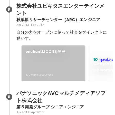
株式会社ユビキタスエンターテインメ
ント
秋葉原リサーチセンター（ARC）エンジニア
Apr 2013
-
Feb 2017
自分の力をオープンに使って社会をダイレクトに
動かす。
enchantMOONを開発
speakerd
Google IO
Ishinoma
Apr 2013
-
Feb 2017
Jun 2016
パナソニックAVCマルチメディアソフ
ト株式会社
第５開発グループ シニアエンジニア
Apr 2011
-
Apr 2013