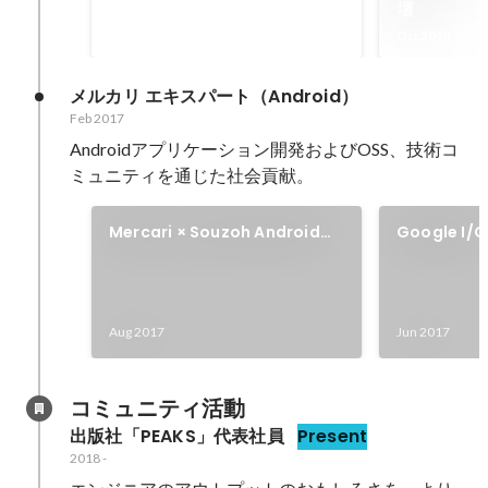
壇
画などを担当。大規模な決済ドメ
Apr 2018
-
Dec 2018
Oct 2018
インに適合したソフトウェア構
造、アーキテクチャ選定への関与
などの助言や中長期の方針決定な
メルカリ エキスパート（Android）
ど組織の生産性を意識して働いて
Feb 2017
いました。
Androidアプリケーション開発およびOSS、技術コ
ミュニティを通じた社会貢献。
Mercari × Souzoh Android
Google I/
Talk 開催
場 登壇
Aug 2017
Jun 2017
コミュニティ活動
出版社「PEAKS」代表社員
Present
2018
-