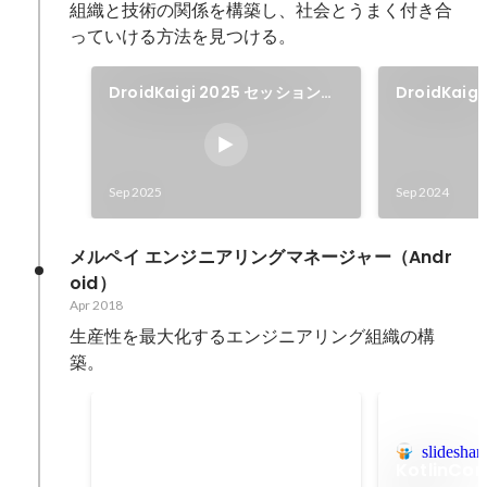
組織と技術の関係を構築し、社会とうまく付き合
っていける方法を見つける。
DroidKaigi 2025 セッション登
DroidKai
壇
壇
Sep 2025
Sep 2024
メルペイ エンジニアリングマネージャー（Andr
oid）
Apr 2018
生産性を最大化するエンジニアリング組織の構
築。
エンジニアのピープルマネジ
メント
slideshar
約10人のエンジニアのEMとして
KotlinCo
メンタリング、技術評価、人員計